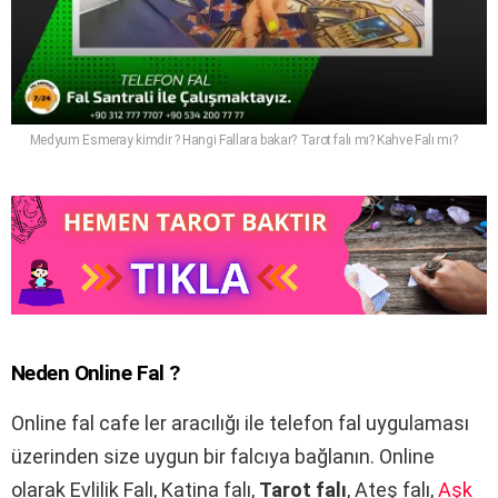
Medyum Esmeray kimdir ? Hangi Fallara bakar? Tarot falı mı? Kahve Falı mı?
Neden Online Fal ?
Online fal cafe ler aracılığı ile telefon fal uygulaması
üzerinden size uygun bir falcıya bağlanın. Online
olarak Evlilik Falı, Katina falı,
Tarot falı
, Ateş falı,
Aşk