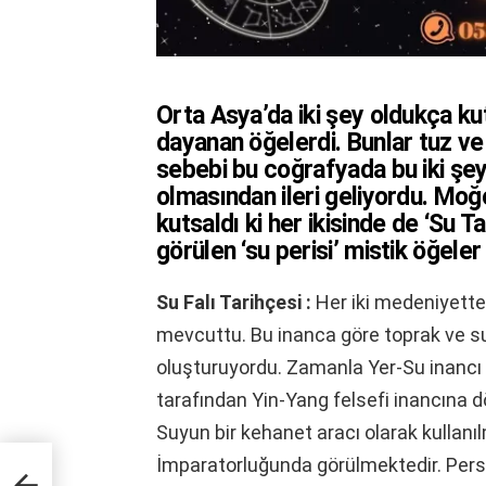
Orta Asya’da iki şey oldukça kut
dayanan öğelerdi. Bunlar tuz v
sebebi bu coğrafyada bu iki şey
olmasından ileri geliyordu. Moğ
kutsaldı ki her ikisinde de ‘Su 
görülen ‘su perisi’ mistik öğeler
Su Falı Tarihçesi :
Her iki medeniyette 
mevcuttu. Bu inanca göre toprak ve su 
oluşturuyordu. Zamanla Yer-Su inancı 
tarafından Yin-Yang felsefi inancına
Suyun bir kehanet aracı olarak kullanı
İmparatorluğunda görülmektedir. Pers k