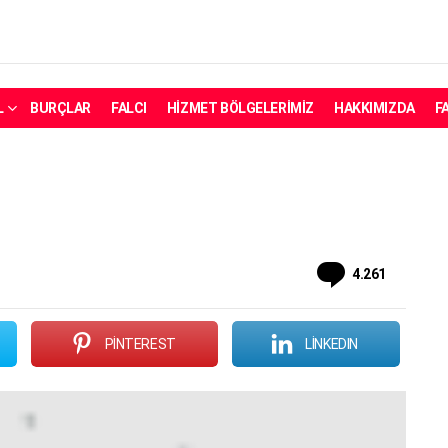
L
BURÇLAR
FALCI
HIZMET BÖLGELERIMIZ
HAKKIMIZDA
F
Yorum
4.261
PINTEREST
LINKEDIN