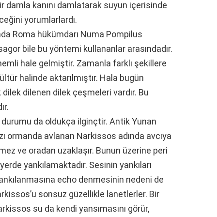
 bir damla kanını damlatarak suyun içerisinde
eceğini yorumlarlardı.
yılında Roma hükümdarı Numa Pompilus
agor bile bu yöntemi kullananlar arasındadır.
mli hale gelmiştir. Zamanla farklı şekillere
tür halinde aktarılmıştır. Hala bugün
 dilek dilenen dilek çeşmeleri vardır. Bu
ır.
ki durumu da oldukça ilginçtir. Antik Yunan
kızı ormanda avlanan Narkissos adında avcıya
ermez ve oradan uzaklaşır. Bunun üzerine peri
 yerde yankılamaktadır. Sesinin yankıları
yankılanmasına echo denmesinin nedeni de
kissos’u sonsuz güzellikle lanetlerler. Bir
rkissos su da kendi yansımasını görür,