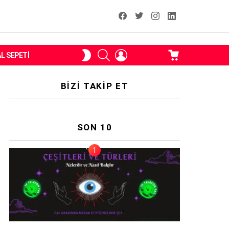
facebook
T
instagram
Linkedin Fal
ARAMA
OTURUM
ALIŞVERIŞ
SKIN
AL SEPETI
AÇ
SEPETI
ANAHTARI
BIZI TAKIP ET
SON 10