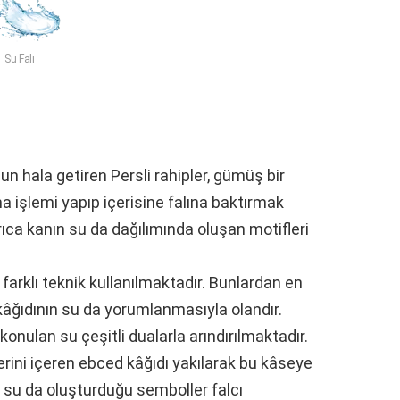
Su Falı
un hala getiren Persli rahipler, gümüş bir
ma işlemi yapıp içerisine falına baktırmak
yrıca kanın su da dağılımında oluşan motifleri
farklı teknik kullanılmaktadır. Bunlardan en
 kâğıdının su da yorumlanmasıyla olandır.
konulan su çeşitli dualarla arındırılmaktadır.
lerini içeren ebced kâğıdı yakılarak bu kâseye
n su da oluşturduğu semboller falcı