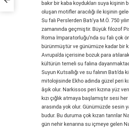
bakır bir kaba koydukları suya kişinin
oluşan motifler aracılığı ile kişinin gel
Su falı Perslerden Batı’ya M.Ö. 750 
zamanında geçmiştir. Büyük filozof Pis
Roma İmparatorluğu’nda su falı çok öne
bürünmüştür ve günümüze kadar bir kül
Avrupa’da içerisine bozuk para atılarak
kültürün temeli su falına dayanmaktad
Suyun Kutsallığı ve su falının Batı’da 
mitolojisinde Ekho adında güzel peri 
âşık olur. Narkissos peri kızına yüz v
kızı çığlık atmaya başlamıştır sesi her
arasında yok olur. Günümüzde sesin 
budur. Bu duruma çok kızan tanrılar Nar
gün nehir kenarına su içmeye gelen Na