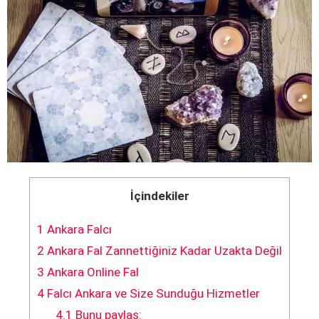
İçindekiler
1
Ankara Falcı
2
Ankara Fal Zannettiğiniz Kadar Uzakta Değil
3
Ankara Online Fal
4
Falcı Ankara ve Size Sunduğu Hizmetler
4.1
Bunu paylaş: