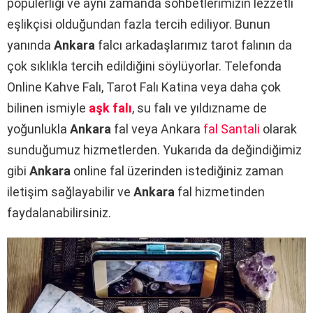
popülerliği ve aynı zamanda sohbetlerimizin lezzetli
eşlikçisi olduğundan fazla tercih ediliyor. Bunun
yanında
Ankara
falcı arkadaşlarımız tarot falının da
çok sıklıkla tercih edildiğini söylüyorlar. Telefonda
Online Kahve Falı, Tarot Falı Katina veya daha çok
bilinen ismiyle
aşk falı
, su falı ve yıldızname de
yoğunlukla
Ankara
fal veya Ankara
fal Santali
olarak
sunduğumuz hizmetlerden. Yukarıda da değindiğimiz
gibi
Ankara
online fal üzerinden istediğiniz zaman
iletişim sağlayabilir ve
Ankara
fal hizmetinden
faydalanabilirsiniz.