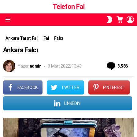
Telefon Fal
ALIŞVE
O
SKIN
SEPETI
A
ANAHTARI
Menü
Ankara Tarot Falı
Fal
Falcı
Ankara Falcı
Yor
Yazar
admin
9 Mart 2022, 13:43
3.586
FACEBOOK
TWITTER
PINTEREST
LINKEDIN