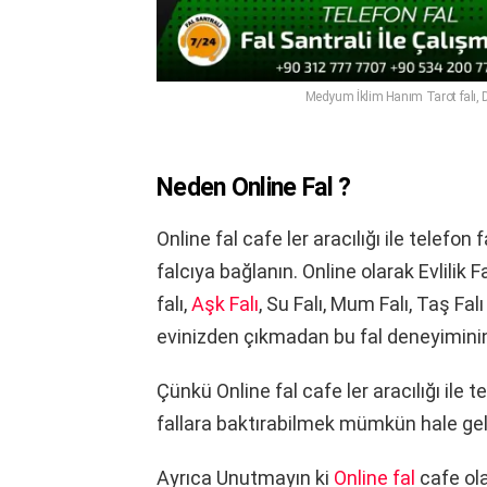
Medyum İklim Hanım Tarot falı, Du
Neden Online Fal ?
Online fal cafe ler aracılığı ile telefo
falcıya bağlanın. Online olarak Evlilik Fa
falı,
Aşk Falı
, Su Falı, Mum Falı, Taş Fa
evinizden çıkmadan bu fal deneyiminin
Çünkü Online fal cafe ler aracılığı ile 
fallara baktırabilmek mümkün hale gel
Ayrıca Unutmayın ki
Online fal
cafe ol