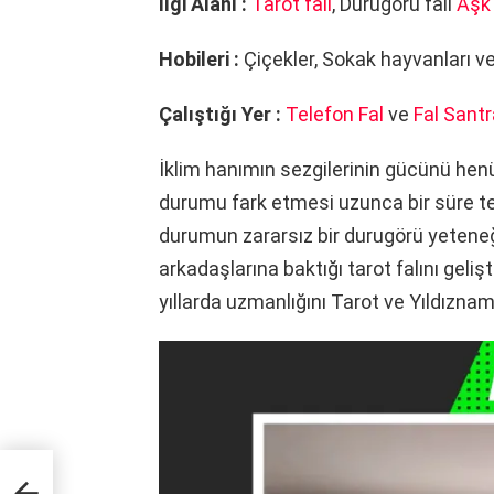
İlgi Alanı :
Tarot falı
, Durugörü falı
Aşk 
Hobileri :
Çiçekler, Sokak hayvanları v
Çalıştığı Yer :
Telefon Fal
ve
Fal Santr
İklim hanımın sezgilerinin gücünü henü
durumu fark etmesi uzunca bir süre t
durumun zararsız bir durugörü yeteneği 
arkadaşlarına baktığı tarot falını geliş
yıllarda uzmanlığını Tarot ve Yıldızna