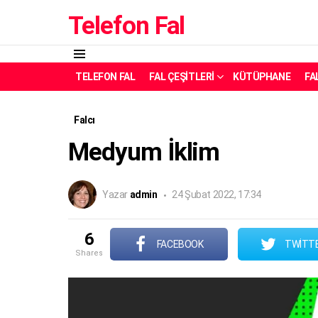
Telefon Fal
Menü
TELEFON FAL
FAL ÇEŞITLERI
KÜTÜPHANE
FA
Falcı
Medyum İklim
Yazar
admin
24 Şubat 2022, 17:34
6
FACEBOOK
TWITT
shares