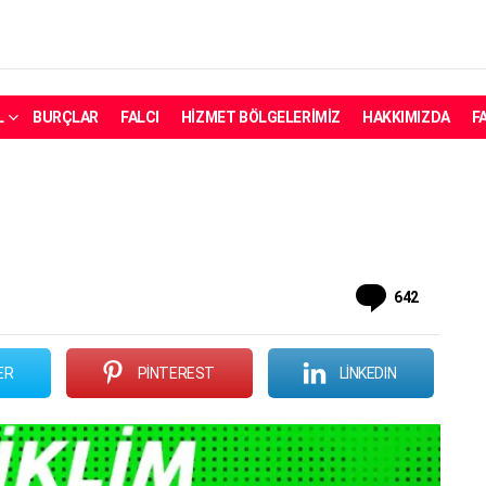
L
BURÇLAR
FALCI
HIZMET BÖLGELERIMIZ
HAKKIMIZDA
F
Yorum
642
ER
PINTEREST
LINKEDIN