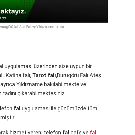
rugörü falı Aşk Falı ve Yıldızname falcısı
n fal uygulaması üzerinden size uygun bir
lı, Katina falı,
Tarot falı
,Durugörü Falı Ateş
lı ayrıca Yıldızname bakılabilmekte ve
 tadını çıkarabilmektesiniz.
telefon
fal
uygulaması ile günümüzde tüm
miştir.
arak hizmet veren; telefon
fal
cafe ve
fal