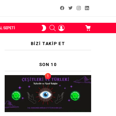
facebook
T
instagram
Linkedin Fal
ARAMA
OTURUM
ALIŞVERIŞ
SKIN
AL SEPETI
AÇ
SEPETI
ANAHTARI
BIZI TAKIP ET
SON 10