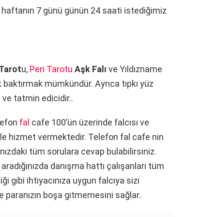
; haftanın 7 günü günün 24 saati istediğimiz
Tarot
u,
Peri Tarotu
Aşk Falı
ve Yıldızname
rak baktırmak mümkündür. Ayrıca tıpkı yüz
ve tatmin edicidir..
lefon
fal
cafe 100’ün üzerinde falcısı ve
 ile hizmet vermektedir. Telefon fal cafe nin
ınızdaki tüm sorulara cevap bulabilirsiniz.
ı aradığınızda danışma hattı çalışanları tüm
ği gibi ihtiyacınıza uygun falcıya sizi
 paranızın boşa gitmemesini sağlar.