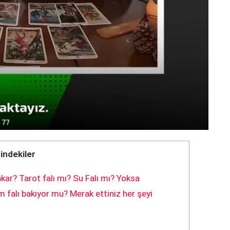
çindekiler
kar? Tarot falı mı? Su Falı mı? Yoksa
 falı bakıyor mu? Merak ettiniz her şeyi