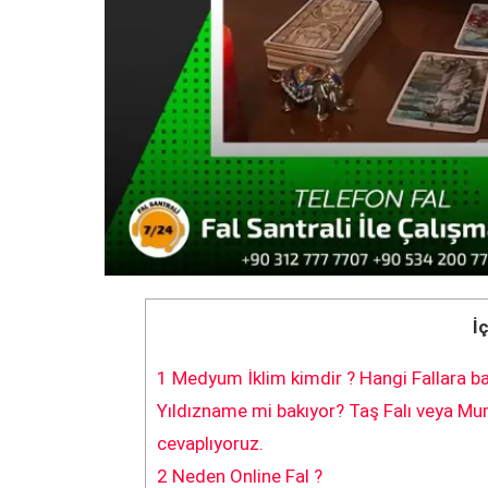
İ
1
Medyum İklim kimdir ? Hangi Fallara ba
Yıldızname mi bakıyor? Taş Falı veya Mum
cevaplıyoruz.
2
Neden Online Fal ?