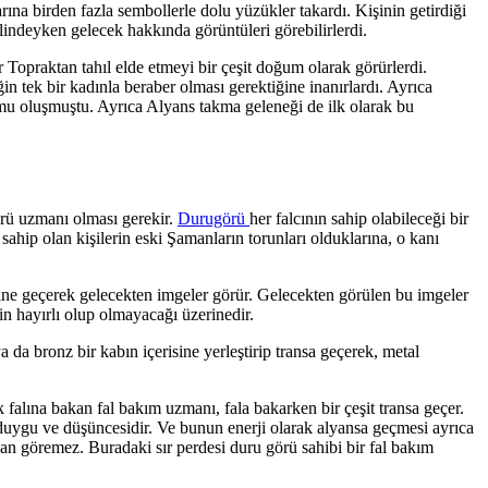
rına birden fazla sembollerle dolu yüzükler takardı. Kişinin getirdiği
lindeyken gelecek hakkında görüntüleri görebilirlerdi.
r Topraktan tahıl elde etmeyi bir çeşit doğum olarak görürlerdi.
in tek bir kadınla beraber olması gerektiğine inanırlardı. Ayrıca
urumu oluşmuştu. Ayrıca Alyans takma geleneği de ilk olarak bu
örü uzmanı olması gerekir.
Durugörü
her falcının sahip olabileceği bir
 sahip olan kişilerin eski Şamanların torunları olduklarına, o kanı
haline geçerek gelecekten imgeler görür. Gelecekten görülen bu imgeler
ğin hayırlı olup olmayacağı üzerinedir.
 da bronz bir kabın içerisine yerleştirip transa geçerek, metal
falına bakan fal bakım uzmanı, fala bakarken bir çeşit transa geçer.
üm duygu ve düşüncesidir. Ve bunun enerji olarak alyansa geçmesi ayrıca
an göremez. Buradaki sır perdesi duru görü sahibi bir fal bakım