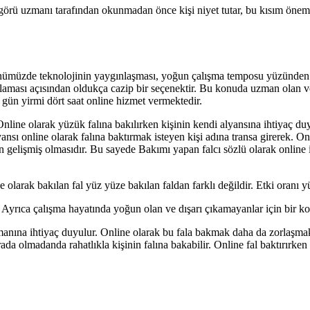
görü uzmanı tarafından okunmadan önce kişi niyet tutar, bu kısım önemli
ünümüzde teknolojinin yaygınlaşması, yoğun çalışma temposu yüzünden in
ılaması açısından oldukça cazip bir seçenektir. Bu konuda uzman olan v
gün yirmi dört saat online hizmet vermektedir.
. Online olarak yüzük falına bakılırken kişinin kendi alyansına ihtiyaç
ansı online olarak falına baktırmak isteyen kişi adına transa girerek. On
elişmiş olmasıdır. Bu sayede Bakımı yapan falcı sözlü olarak online ile
e olarak bakılan fal yüz yüze bakılan faldan farklı değildir. Etki oranı 
 Ayrıca çalışma hayatında yoğun olan ve dışarı çıkamayanlar için bir kol
manına ihtiyaç duyulur. Online olarak bu fala bakmak daha da zorlaşma
a olmadanda rahatlıkla kişinin falına bakabilir. Online fal baktırırken