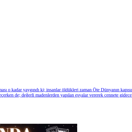
lması o kadar yaygındı ki; insanlar öldükleri zaman Öte Dünyanın kapıs
eçerken de; değerli madenlerden yapılan eşyalar vererek cennete gidecek