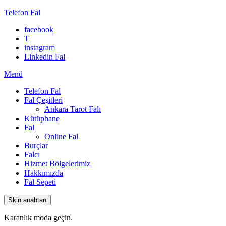
Telefon Fal
facebook
T
instagram
Linkedin Fal
Menü
Telefon Fal
Fal Çeşitleri
Ankara Tarot Falı
Kütüphane
Fal
Online Fal
Burçlar
Falcı
Hizmet Bölgelerimiz
Hakkımızda
Fal Sepeti
Skin anahtarı
Karanlık moda geçin.