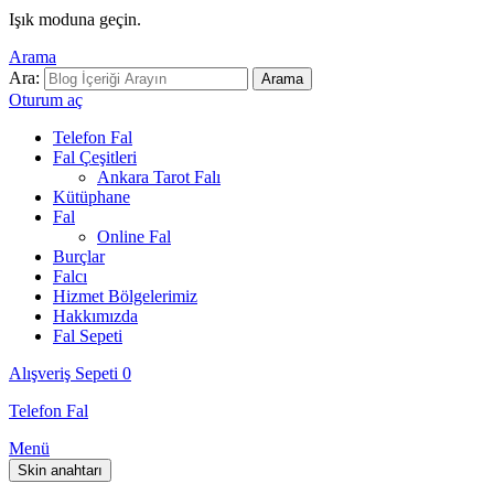
Işık moduna geçin.
Arama
Ara:
Arama
Oturum aç
Telefon Fal
Fal Çeşitleri
Ankara Tarot Falı
Kütüphane
Fal
Online Fal
Burçlar
Falcı
Hizmet Bölgelerimiz
Hakkımızda
Fal Sepeti
Alışveriş Sepeti
0
Telefon Fal
Menü
Skin anahtarı