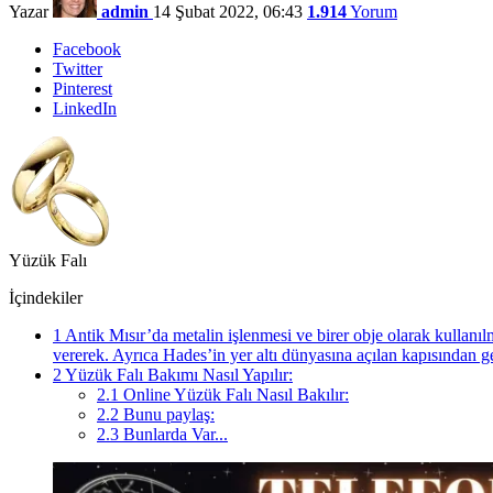
Yazar
admin
14 Şubat 2022, 06:43
1.914
Yorum
Facebook
Twitter
Pinterest
LinkedIn
Yüzük Falı
İçindekiler
1
Antik Mısır’da metalin işlenmesi ve birer obje olarak kullanı
vererek. Ayrıca Hades’in yer altı dünyasına açılan kapısından g
2
Yüzük Falı Bakımı Nasıl Yapılır:
2.1
Online Yüzük Falı Nasıl Bakılır:
2.2
Bunu paylaş:
2.3
Bunlarda Var...