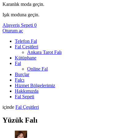
Karanlık moda geçin.
Işık moduna geçin.
Alışveriş Sepeti
0
Oturum aç
Telefon Fal
Fal Çeşitleri
Ankara Tarot Falı
Kütüphane
Fal
Online Fal
Burçlar
Falcı
Hizmet Bölgelerimiz
Hakkımızda
Fal Sepeti
içinde
Fal Çeşitleri
Yüzük Falı