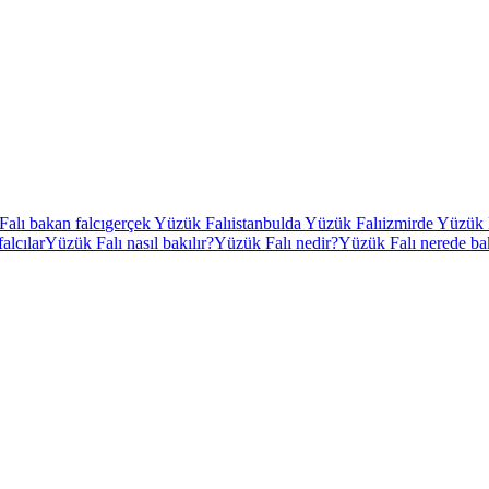
Falı bakan falcı
gerçek Yüzük Falı
istanbulda Yüzük Falı
izmirde Yüzük 
alcılar
Yüzük Falı nasıl bakılır?
Yüzük Falı nedir?
Yüzük Falı nerede bak