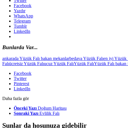
Twitter
Facebook
Yazdır
WhatsApp
Telegram
Tumblr
LinkedIn
Bunlarda Var...
ankarada Yüzük Falı bakan mekanlar
bedava Yüzük Falı
en iyi Yüzük 
Falı
ücretsiz Yüzük Falı
ucuz Yüzük Falı
Yüzük Falı
Yüzük Falı bakan f
Facebook
Twitter
Pinterest
LinkedIn
Daha fazla gör
Önceki Yazı
Doğum Haritası
Sonraki Yazı
Evlilik Falı
Şunlar da hoşunuza gidebilir