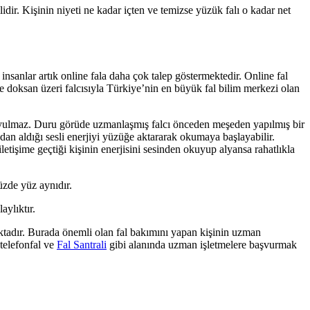
dir. Kişinin niyeti ne kadar içten ve temizse yüzük falı o kadar net
sanlar artık online fala daha çok talep göstermektedir. Online fal
e doksan üzeri falcısıyla Türkiye’nin en büyük fal bilim merkezi olan
 duyulmaz. Duru görüde uzmanlaşmış falcı önceden meşeden yapılmış bir
dan aldığı sesli enerjiyi yüzüğe aktararak okumaya başlayabilir.
tişime geçtiği kişinin enerjisini sesinden okuyup alyansa rahatlıkla
yüzde yüz aynıdır.
aylıktır.
ktadır. Burada önemli olan fal bakımını yapan kişinin uzman
 telefonfal ve
Fal Santrali
gibi alanında uzman işletmelere başvurmak