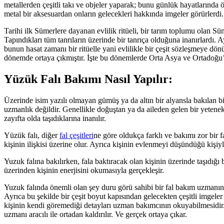
metallerden çeşitli takı ve objeler yaparak; bunu günlük hayatlarında ö
metal bir aksesuardan onların gelecekleri hakkında imgeler görürlerdi
Tarihi ilk Sümerlere dayanan evlilik ritüeli, bir tarım toplumu olan Sü
Tapındıkları tüm tanrıların üzerinde bir tanrıça olduğuna inanırlardı. 
bunun hasat zamanı bir ritüelle yani evlilikle bir çeşit sözleşmeye dön
dönemde ortaya çıkmıştır. İşte bu dönemlerde Orta Asya ve Ortadoğu’
Yüzük Falı Bakımı Nasıl Yapılır:
Üzerinde isim yazılı olmayan gümüş ya da altın bir alyansla bakılan b
uzmanlık değildir. Genellikle doğuştan ya da aileden gelen bir yetenek o
zayıfta olda taşıdıklarına inanılır.
Yüzük falı, diğer
fal çeşitleri
ne göre oldukça farklı ve bakımı zor bir f
kişinin ilişkisi üzerine olur. Ayrıca kişinin evlenmeyi düşündüğü kişiy
Yuzuk falına bakılırken, fala baktıracak olan kişinin üzerinde taşıdığı
üzerinden kişinin enerjisini okumasıyla gerçekleşir.
Yuzuk falında önemli olan şey duru görü sahibi bir fal bakım uzmanını
Ayrıca bu şekilde bir çeşit boyut kapısından gelecekten çeşitli imgeler
kişinin kendi göremediği detayları uzman bakımcının okuyabilmesidir. 
uzmanı aracılı ile ortadan kaldırılır. Ve gerçek ortaya çıkar.