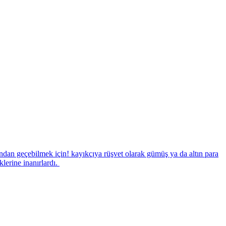
ından geçebilmek için! kayıkçıya rüşvet olarak gümüş ya da altın para
lerine inanırlardı.