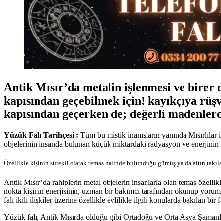
Antik Mısır’da metalin işlenmesi ve birer 
kapısından geçebilmek için! kayıkçıya rüşv
kapısından geçerken de; değerli madenlerd
Yüzük Falı Tarihçesi :
Tüm bu mistik inanışların yanında Mısırlılar 
objelerinin insanda bulunan küçük miktardaki radyasyon ve enerjinin e
Özellikle kişinin sürekli olarak temas halinde bulunduğu gümüş ya da altın takılar
Antik Mısır’da rahiplerin metal objelerin insanlarla olan temas özellik
nokta kişinin enerjisinin, uzman bir bakımcı tarafından okunup yorumla
falı ikili ilişkiler üzerine özellikle evlilikle ilgili konularda bakılan bir f
Yüzük falı, Antik Mısırda olduğu gibi Ortadoğu ve Orta Asya Şamanlar