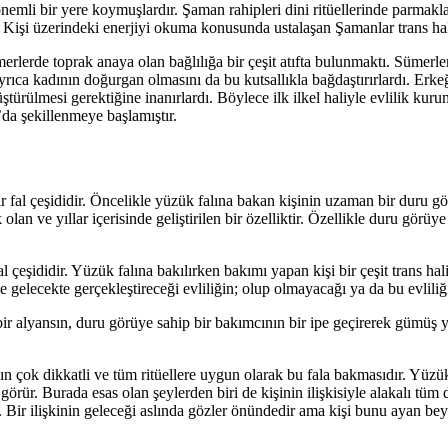
nemli bir yere koymuşlardır. Şaman rahipleri dini ritüellerinde parmakla
. Kişi üzerindeki enerjiyi okuma konusunda ustalaşan Şamanlar trans ha
merlerde toprak anaya olan bağlılığa bir çeşit atıfta bulunmaktı. Sümerle
Ayrıca kadının doğurgan olmasını da bu kutsallıkla bağdaştırırlardı. Erkeğ
üştürülmesi gerektiğine inanırlardı. Böylece ilk ilkel haliyle evlilik k
da şekillenmeye başlamıştır.
ir fal çeşididir. Öncelikle yüzük falına bakan kişinin uzaman bir duru g
lan ve yıllar içerisinde geliştirilen bir özelliktir. Özellikle duru görüye
al çeşididir. Yüzük falına bakılırken bakımı yapan kişi bir çeşit trans 
le gelecekte gerçekleştireceği evliliğin; olup olmayacağı ya da bu evlili
 bir alyansın, duru görüye sahip bir bakımcının bir ipe geçirerek gümüş ya
n çok dikkatli ve tüm ritüellere uygun olarak bu fala bakmasıdır. Yüzük 
 görür. Burada esas olan şeylerden biri de kişinin ilişkisiyle alakalı t
Bir ilişkinin geleceği aslında gözler önündedir ama kişi bunu ayan bey