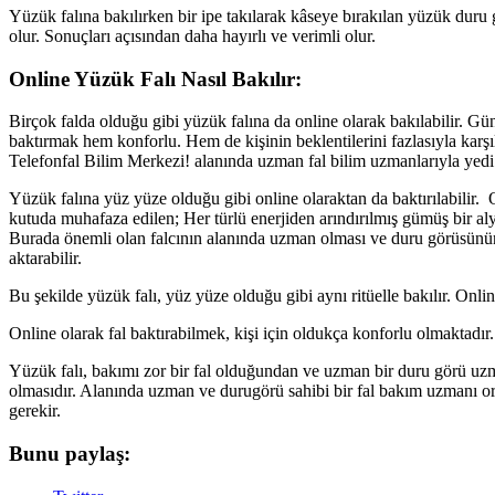
Yüzük falına bakılırken bir ipe takılarak kâseye bırakılan yüzük duru 
olur. Sonuçları açısından daha hayırlı ve verimli olur.
Online Yüzük Falı Nasıl Bakılır:
Birçok falda olduğu gibi yüzük falına da online olarak bakılabilir. G
baktırmak hem konforlu. Hem de kişinin beklentilerini fazlasıyla karş
Telefonfal Bilim Merkezi! alanında uzman fal bilim uzmanlarıyla yedi 
Yüzük falına yüz yüze olduğu gibi online olaraktan da baktırılabilir
kutuda muhafaza edilen; Her türlü enerjiden arındırılmış gümüş bir aly
Burada önemli olan falcının alanında uzman olması ve duru görüsünün g
aktarabilir.
Bu şekilde yüzük falı, yüz yüze olduğu gibi aynı ritüelle bakılır. Onlin
Online olarak fal baktırabilmek, kişi için oldukça konforlu olmaktadır.
Yüzük falı, bakımı zor bir fal olduğundan ve uzman bir duru görü uz
olmasıdır. Alanında uzman ve durugörü sahibi bir fal bakım uzmanı orad
gerekir.
Bunu paylaş: