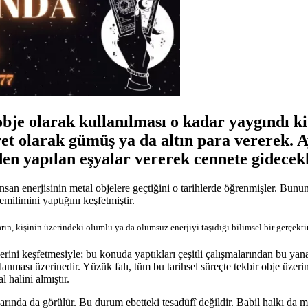
obje olarak kullanılması o kadar yaygındı 
et olarak gümüş ya da altın para vererek. A
en yapılan eşyalar vererek cennete gidecekl
insan enerjisinin metal objelere geçtiğini o tarihlerde öğrenmişler. Bun
milimini yaptığını keşfetmiştir.
ın, kişinin üzerindeki olumlu ya da olumsuz enerjiyi taşıdığı bilimsel bir gerçektir
lerini keşfetmesiyle; bu konuda yaptıkları çeşitli çalışmalarından bu yan
nması üzerinedir. Yüzük falı, tüm bu tarihsel süreçte tekbir obje üzeri
al halini almıştır.
ında da görülür. Bu durum ebetteki tesadüfî değildir. Babil halkı da 