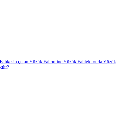
Falı
kesin çıkan Yüzük Falı
online Yüzük Falı
telefonda Yüzük
ılır?