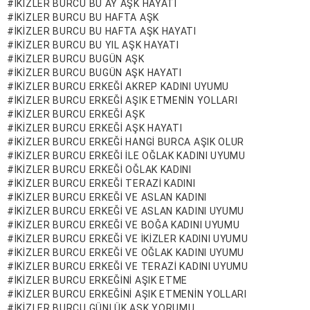
IKIZLER BURCU BU AY AŞK HAYATI
IKIZLER BURCU BU HAFTA AŞK
IKIZLER BURCU BU HAFTA AŞK HAYATI
IKIZLER BURCU BU YIL AŞK HAYATI
IKIZLER BURCU BUGÜN AŞK
IKIZLER BURCU BUGÜN AŞK HAYATI
IKIZLER BURCU ERKEĞI AKREP KADINI UYUMU
IKIZLER BURCU ERKEĞI AŞIK ETMENIN YOLLARI
IKIZLER BURCU ERKEĞI AŞK
IKIZLER BURCU ERKEĞI AŞK HAYATI
IKIZLER BURCU ERKEĞI HANGI BURCA AŞIK OLUR
IKIZLER BURCU ERKEĞI ILE OĞLAK KADINI UYUMU
IKIZLER BURCU ERKEĞI OĞLAK KADINI
IKIZLER BURCU ERKEĞI TERAZI KADINI
IKIZLER BURCU ERKEĞI VE ASLAN KADINI
IKIZLER BURCU ERKEĞI VE ASLAN KADINI UYUMU
IKIZLER BURCU ERKEĞI VE BOĞA KADINI UYUMU
IKIZLER BURCU ERKEĞI VE IKIZLER KADINI UYUMU
IKIZLER BURCU ERKEĞI VE OĞLAK KADINI UYUMU
IKIZLER BURCU ERKEĞI VE TERAZI KADINI UYUMU
IKIZLER BURCU ERKEĞINI AŞIK ETME
IKIZLER BURCU ERKEĞINI AŞIK ETMENIN YOLLARI
IKIZLER BURCU GÜNLÜK AŞK YORUMU