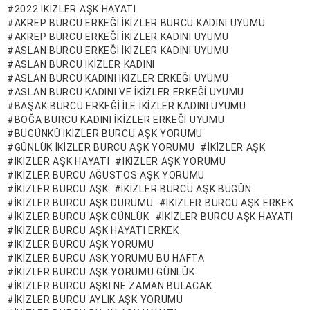
2022 IKIZLER AŞK HAYATI
AKREP BURCU ERKEĞI IKIZLER BURCU KADINI UYUMU
AKREP BURCU ERKEĞI IKIZLER KADINI UYUMU
ASLAN BURCU ERKEĞI IKIZLER KADINI UYUMU
ASLAN BURCU IKIZLER KADINI
ASLAN BURCU KADINI IKIZLER ERKEĞI UYUMU
ASLAN BURCU KADINI VE IKIZLER ERKEĞI UYUMU
BAŞAK BURCU ERKEĞI ILE IKIZLER KADINI UYUMU
BOĞA BURCU KADINI IKIZLER ERKEĞI UYUMU
BUGÜNKÜ IKIZLER BURCU AŞK YORUMU
GÜNLÜK IKIZLER BURCU AŞK YORUMU
IKIZLER AŞK
IKIZLER AŞK HAYATI
IKIZLER AŞK YORUMU
IKIZLER BURCU AĞUSTOS AŞK YORUMU
IKIZLER BURCU AŞK
IKIZLER BURCU AŞK BUGÜN
IKIZLER BURCU AŞK DURUMU
IKIZLER BURCU AŞK ERKEK
IKIZLER BURCU AŞK GÜNLÜK
IKIZLER BURCU AŞK HAYATI
IKIZLER BURCU AŞK HAYATI ERKEK
IKIZLER BURCU AŞK YORUMU
IKIZLER BURCU ASK YORUMU BU HAFTA
IKIZLER BURCU AŞK YORUMU GÜNLÜK
IKIZLER BURCU AŞKI NE ZAMAN BULACAK
IKIZLER BURCU AYLIK AŞK YORUMU