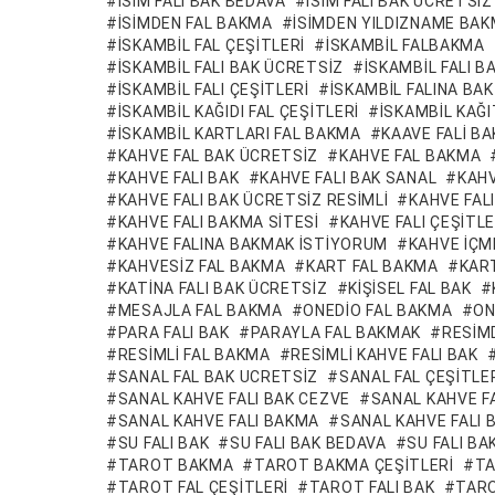
ISIM FALI BAK BEDAVA
ISIM FALI BAK ÜCRETSIZ
ISIMDEN FAL BAKMA
ISIMDEN YILDIZNAME BA
ISKAMBIL FAL ÇEŞITLERI
ISKAMBIL FALBAKMA
ISKAMBIL FALI BAK ÜCRETSIZ
ISKAMBIL FALI 
İSKAMBIL FALI ÇEŞITLERI
ISKAMBIL FALINA BAK
ISKAMBIL KAĞIDI FAL ÇEŞITLERI
ISKAMBIL KAĞI
ISKAMBIL KARTLARI FAL BAKMA
KAAVE FALI BA
KAHVE FAL BAK ÜCRETSIZ
KAHVE FAL BAKMA
KAHVE FALI BAK
KAHVE FALI BAK SANAL
KAHV
KAHVE FALI BAK ÜCRETSIZ RESIMLI
KAHVE FAL
KAHVE FALI BAKMA SITESI
KAHVE FALI ÇEŞITLE
KAHVE FALINA BAKMAK ISTIYORUM
KAHVE IÇM
KAHVESIZ FAL BAKMA
KART FAL BAKMA
KAR
KATINA FALI BAK ÜCRETSIZ
KIŞISEL FAL BAK
MESAJLA FAL BAKMA
ONEDIO FAL BAKMA
ON
PARA FALI BAK
PARAYLA FAL BAKMAK
RESIM
RESIMLI FAL BAKMA
RESIMLI KAHVE FALI BAK
SANAL FAL BAK UCRETSIZ
SANAL FAL ÇEŞITLE
SANAL KAHVE FALI BAK CEZVE
SANAL KAHVE F
SANAL KAHVE FALI BAKMA
SANAL KAHVE FALI
SU FALI BAK
SU FALI BAK BEDAVA
SU FALI BA
TAROT BAKMA
TAROT BAKMA ÇEŞITLERI
TA
TAROT FAL ÇEŞITLERI
TAROT FALI BAK
TARO