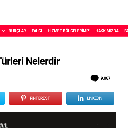
L
BURÇLAR
FALCI
HIZMET BÖLGELERIMIZ
HAKKIMIZDA
F
ürleri Nelerdir
Yorum
9.087
PINTEREST
LINKEDIN