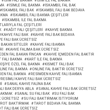
ISIM FALI BAKMA
ISIM ILE FAL BAKMA
KMA
ISIMLE FAL BAKMA
ISKAMBIL FAL BAK
ISKAMBIL FALI BAK
ISKAMBIL FALI BAK BEDAVA
BAKMA
ISKAMBIL FALI BAKMA ÇEŞITLERI
ISKAMBIL ILE FAL BAKMA
TLARIYLA FAL ÇEŞITLERI
K
KAĞIT FALI ÇEŞITLERI
KAHVE BAKMA
KAHVE FALI BAK
KAHVE FALI BAK BEDAVA
E FALI BAK ÜCRETSIZ
I BAKAN SITELER
KAHVE FALI BAKMA
RI
KAHVE FALIMA BAK ÜCRETSIZ
EDEN FAL BAKAN FINCAN
KAHVE IÇMEDEN FAL BAKTIR
T FALI BAKMA
KART ILE FAL BAKMA
KIŞIYE ÖZEL FAL BAKMA
KISMET FALI BAK
LINE FAL BAKMA
ONLINE FAL BAKTIR ÜCRETSIZ
DEN FAL BAKMA
RESIMDEN KAHVE FALI BAKMA
RESIMLI KAHVE FALI BAK ÜCRETSIZ
RI
SANAL KAHVE FALINA BAK
ALI BAK DERYA ABLA
SANAL KAHVE FALI BAK ÜCRETSIZ
 BAKMAK
SANAL SU FALI BAK
SU FALI BAK
K ÜCRETSIZ
SU FALI BAKTIRMAK ISTIYORUM
ROT BAKTIRMAK
TAROT BEDAVA FAL BAKMA
T FALI BAK ÜCRETSIZ