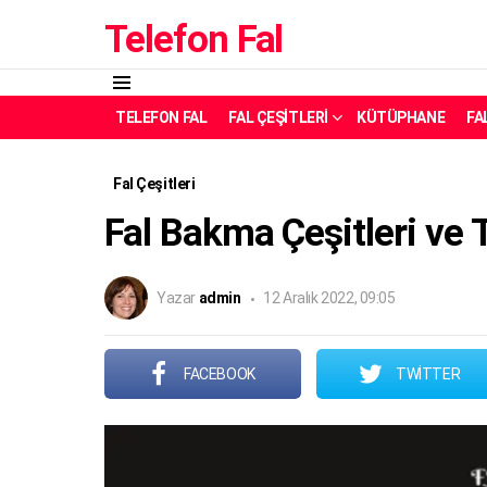
Telefon Fal
Menü
TELEFON FAL
FAL ÇEŞITLERI
KÜTÜPHANE
FA
Fal Çeşitleri
Fal Bakma Çeşitleri ve T
Yazar
admin
12 Aralık 2022, 09:05
FACEBOOK
TWITTER