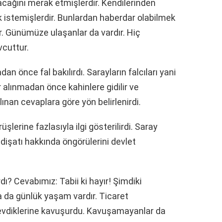
acağını merak etmişlerdir. Kendilerinden
ek istemişlerdir. Bunlardan haberdar olabilmek
dır. Günümüze ulaşanlar da vardır. Hiç
vcuttur.
n önce fal bakılırdı. Sarayların falcıları yani
ar alınmadan önce kahinlere gidilir ve
lınan cevaplara göre yön belirlenirdi.
şlerine fazlasıyla ilgi gösterilirdi. Saray
idişatı hakkında öngörülerini devlet
rdı? Cevabımız: Tabii ki hayır! Şimdiki
da günlük yaşam vardır. Ticaret
sevdiklerine kavuşurdu. Kavuşamayanlar da