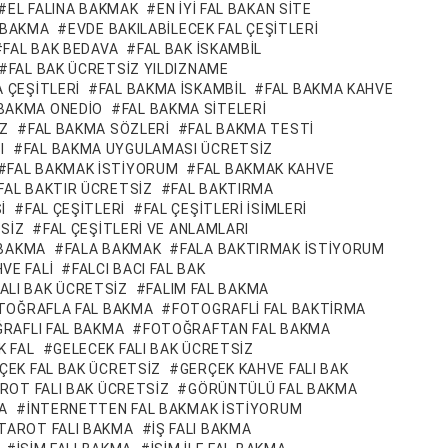
EL FALINA BAKMAK
EN IYI FAL BAKAN SITE
L BAKMA
EVDE BAKILABILECEK FAL ÇEŞITLERI
FAL BAK BEDAVA
FAL BAK ISKAMBIL
FAL BAK ÜCRETSIZ YILDIZNAME
 ÇEŞITLERI
FAL BAKMA ISKAMBIL
FAL BAKMA KAHVE
 BAKMA ONEDIO
FAL BAKMA SITELERI
IZ
FAL BAKMA SÖZLERI
FAL BAKMA TESTI
I
FAL BAKMA UYGULAMASI ÜCRETSIZ
FAL BAKMAK ISTIYORUM
FAL BAKMAK KAHVE
FAL BAKTIR ÜCRETSIZ
FAL BAKTIRMA
I
FAL ÇEŞITLERI
FAL ÇEŞITLERI ISIMLERI
TSIZ
FAL ÇEŞITLERI VE ANLAMLARI
 BAKMA
FALA BAKMAK
FALA BAKTIRMAK ISTIYORUM
VE FALI
FALCI BACI FAL BAK
FALI BAK ÜCRETSIZ
FALIM FAL BAKMA
TOĞRAFLA FAL BAKMA
FOTOGRAFLI FAL BAKTIRMA
RAFLI FAL BAKMA
FOTOĞRAFTAN FAL BAKMA
K FAL
GELECEK FALI BAK ÜCRETSIZ
ÇEK FAL BAK ÜCRETSIZ
GERÇEK KAHVE FALI BAK
ROT FALI BAK ÜCRETSIZ
GÖRÜNTÜLÜ FAL BAKMA
A
INTERNETTEN FAL BAKMAK ISTIYORUM
TAROT FALI BAKMA
IŞ FALI BAKMA