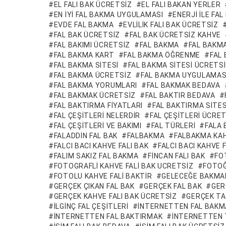
EL FALI BAK ÜCRETSIZ
EL FALI BAKAN YERLER
EN IYI FAL BAKMA UYGULAMASI
ENERJI ILE FA
EVDE FAL BAKMA
EVLILIK FALI BAK ÜCRETSIZ
FAL BAK ÜCRETSIZ
FAL BAK ÜCRETSIZ KAHVE
FAL BAKIMI ÜCRETSIZ
FAL BAKMA
FAL BAKMA
FAL BAKMA KART
FAL BAKMA ÖĞRENME
FAL
FAL BAKMA SITESI
FAL BAKMA SITESI ÜCRETS
FAL BAKMA ÜCRETSIZ
FAL BAKMA UYGULAMAS
FAL BAKMA YORUMLARI
FAL BAKMAK BEDAVA
FAL BAKMAK ÜCRETSIZ
FAL BAKTIR BEDAVA
FAL BAKTIRMA FIYATLARI
FAL BAKTIRMA SITES
FAL ÇEŞITLERI NELERDIR
FAL ÇEŞITLERI ÜCRE
FAL ÇEŞITLERI VE BAKIMI
FAL TÜRLERI
FALA
FALADDIN FAL BAK
FALBAKMA
FALBAKMA KAH
FALCI BACI KAHVE FALI BAK
FALCI BACI KAHVE 
FALIM SAKIZ FAL BAKMA
FINCAN FALI BAK
FO
FOTOGRAFLI KAHVE FALI BAK UCRETSIZ
FOTOĞ
FOTOLU KAHVE FALI BAKTIR
GELECEĞE BAKMA
GERÇEK ÇIKAN FAL BAK
GERÇEK FAL BAK
GER
GERÇEK KAHVE FALI BAK ÜCRETSIZ
GERÇEK TA
ILGINÇ FAL ÇEŞITLERI
INTERNETTEN FAL BAKM
INTERNETTEN FAL BAKTIRMAK
INTERNETTEN 