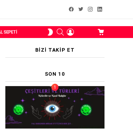
facebook
T
instagram
Linkedin Fal
ARAMA
OTURUM
ALIŞVERIŞ
SKIN
AL SEPETI
AÇ
SEPETI
ANAHTARI
BIZI TAKIP ET
SON 10