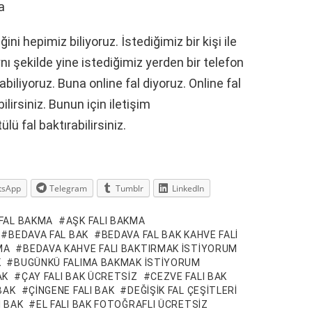
a
i hepimiz biliyoruz. İstediğimiz bir kişi ile
ı şekilde yine istediğimiz yerden bir telefon
biliyoruz. Buna online fal diyoruz. Online fal
ilirsiniz. Bunun için iletişim
ü fal baktırabilirsiniz.
tsApp
Telegram
Tumblr
LinkedIn
 FAL BAKMA
AŞK FALI BAKMA
BEDAVA FAL BAK
BEDAVA FAL BAK KAHVE FALI
MA
BEDAVA KAHVE FALI BAKTIRMAK ISTIYORUM
K
BUGÜNKÜ FALIMA BAKMAK ISTIYORUM
AK
ÇAY FALI BAK ÜCRETSIZ
CEZVE FALI BAK
BAK
ÇINGENE FALI BAK
DEĞIŞIK FAL ÇEŞITLERI
I BAK
EL FALI BAK FOTOĞRAFLI ÜCRETSIZ