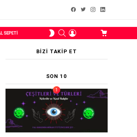
facebook
T
instagram
Linkedin Fal
ARAMA
OTURUM
ALIŞVERIŞ
SKIN
AL SEPETI
AÇ
SEPETI
ANAHTARI
BIZI TAKIP ET
SON 10