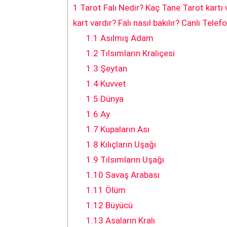
1
Tarot Falı Nedir? Kaç Tane Tarot kartı v
kart vardır? Falı nasıl bakılır? Canlı Tele
1.1
Asılmış Adam
1.2
Tılsımların Kraliçesi
1.3
Şeytan
1.4
Kuvvet
1.5
Dünya
1.6
Ay
1.7
Kupaların Ası
1.8
Kılıçların Uşağı
1.9
Tılsımların Uşağı
1.10
Savaş Arabası
1.11
Ölüm
1.12
Büyücü
1.13
Asaların Kralı