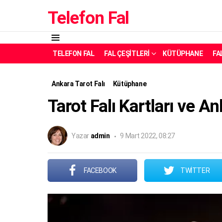
Telefon Fal
Menü
TELEFON FAL
FAL ÇEŞITLERI
KÜTÜPHANE
FA
Ankara Tarot Falı
Kütüphane
Tarot Falı Kartları ve A
Yazar
admin
9 Mart 2022, 08:27
FACEBOOK
TWITTER