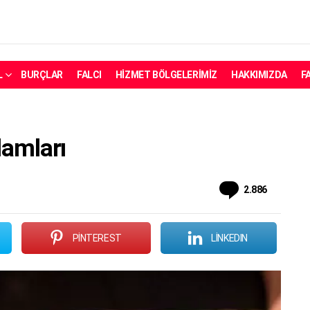
L
BURÇLAR
FALCI
HIZMET BÖLGELERIMIZ
HAKKIMIZDA
F
nlamları
Yorum
2.886
PINTEREST
LINKEDIN