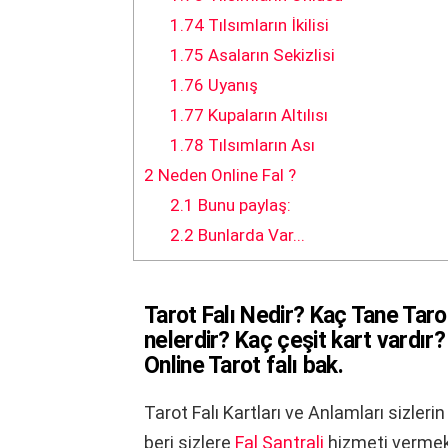
1.74
Tılsımların İkilisi
1.75
Asaların Sekizlisi
1.76
Uyanış
1.77
Kupaların Altılısı
1.78
Tılsımların Ası
2
Neden Online Fal ?
2.1
Bunu paylaş:
2.2
Bunlarda Var...
Tarot Falı Nedir? Kaç Tane Tarot
nelerdir? Kaç çeşit kart vardır? 
Online Tarot falı bak.
Tarot Falı Kartları ve Anlamları sizleri
beri sizlere
Fal Santrali
hizmeti vermek