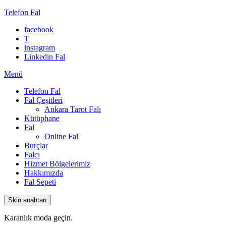
Telefon Fal
facebook
T
instagram
Linkedin Fal
Menü
Telefon Fal
Fal Çeşitleri
Ankara Tarot Falı
Kütüphane
Fal
Online Fal
Burçlar
Falcı
Hizmet Bölgelerimiz
Hakkımızda
Fal Sepeti
Skin anahtarı
Karanlık moda geçin.