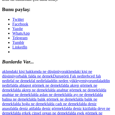
Bunu paylaş:
Twitter
Facebook
Yazdır
WhatsApp
Telegram
Tumblr
LinkedIn
Bunlarda Var...
aklımdaki kişi hakkımda ne düşünüyor
aklımdaki kişi ne
düşünüyor
balık falda ne demek
Durugörü Falı nedir
ebced falı
nedir
fal ne demek
fal nedir
faladdin neden yükleyemiyorum
faladdin
nedir
falda ahtapot görmek ne demek
falda akrep görmek ne
demek
falda akrep ne demek
falda anahtar görmek ne demek
falda
anahtar ne demek
falda aslan ne demek
falda ayı ne demek
falda
balina ne demek
falda balık görmek ne demek
falda balık ne
demek
falda boğa ne demek
falda cadı ne demek
falda deniz
anası
falda deniz ati
falda deniz görmek
falda deniz kizi
falda deve ne
demek
falda erkek cinsel organ ne demek
falda eşek görmek ne