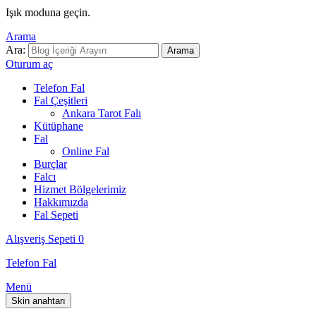
Işık moduna geçin.
Arama
Ara:
Arama
Oturum aç
Telefon Fal
Fal Çeşitleri
Ankara Tarot Falı
Kütüphane
Fal
Online Fal
Burçlar
Falcı
Hizmet Bölgelerimiz
Hakkımızda
Fal Sepeti
Alışveriş Sepeti
0
Telefon Fal
Menü
Skin anahtarı