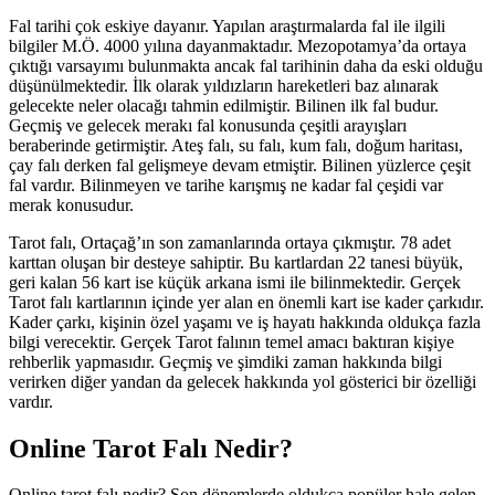
Fal tarihi çok eskiye dayanır. Yapılan araştırmalarda fal ile ilgili
bilgiler M.Ö. 4000 yılına dayanmaktadır. Mezopotamya’da ortaya
çıktığı varsayımı bulunmakta ancak fal tarihinin daha da eski olduğu
düşünülmektedir. İlk olarak yıldızların hareketleri baz alınarak
gelecekte neler olacağı tahmin edilmiştir. Bilinen ilk fal budur.
Geçmiş ve gelecek merakı fal konusunda çeşitli arayışları
beraberinde getirmiştir. Ateş falı, su falı, kum falı, doğum haritası,
çay falı derken fal gelişmeye devam etmiştir. Bilinen yüzlerce çeşit
fal vardır. Bilinmeyen ve tarihe karışmış ne kadar fal çeşidi var
merak konusudur.
Tarot falı, Ortaçağ’ın son zamanlarında ortaya çıkmıştır. 78 adet
karttan oluşan bir desteye sahiptir. Bu kartlardan 22 tanesi büyük,
geri kalan 56 kart ise küçük arkana ismi ile bilinmektedir. Gerçek
Tarot falı kartlarının içinde yer alan en önemli kart ise kader çarkıdır.
Kader çarkı, kişinin özel yaşamı ve iş hayatı hakkında oldukça fazla
bilgi verecektir. Gerçek Tarot falının temel amacı baktıran kişiye
rehberlik yapmasıdır. Geçmiş ve şimdiki zaman hakkında bilgi
verirken diğer yandan da gelecek hakkında yol gösterici bir özelliği
vardır.
Online Tarot Falı Nedir?
Online tarot falı nedir? Son dönemlerde oldukça popüler hale gelen