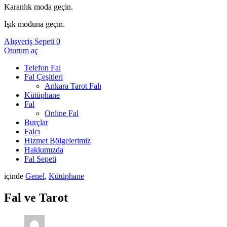
Karanlık moda geçin.
Işık moduna geçin.
Alışveriş Sepeti
0
Oturum aç
Telefon Fal
Fal Çeşitleri
Ankara Tarot Falı
Kütüphane
Fal
Online Fal
Burçlar
Falcı
Hizmet Bölgelerimiz
Hakkımızda
Fal Sepeti
içinde
Genel
,
Kütüphane
Fal ve Tarot