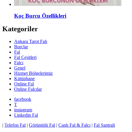
Koç Burcu Özellikleri
Kategoriler
Ankara Tarot Falı
Burçlar
Fal
Fal Çeşitleri
Falcı
Genel
Hizmet Bölgelerimiz
Kütüphane
Online Fal
Online Falcılar
facebook
T
instagram
Linkedin Fal
|
Telefon Fal
|
Görüntülü Fal
|
Canlı Fal & Falcı
|
Fal Santrali