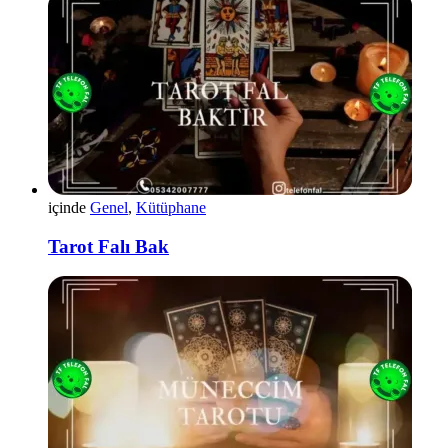
içinde
Genel
,
Kütüphane
Tarot Falı Bak