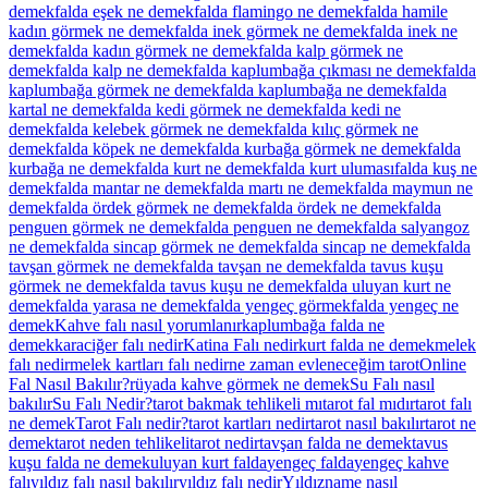
demek
falda eşek ne demek
falda flamingo ne demek
falda hamile
kadın görmek ne demek
falda inek görmek ne demek
falda inek ne
demek
falda kadın görmek ne demek
falda kalp görmek ne
demek
falda kalp ne demek
falda kaplumbağa çıkması ne demek
falda
kaplumbağa görmek ne demek
falda kaplumbağa ne demek
falda
kartal ne demek
falda kedi görmek ne demek
falda kedi ne
demek
falda kelebek görmek ne demek
falda kılıç görmek ne
demek
falda köpek ne demek
falda kurbağa görmek ne demek
falda
kurbağa ne demek
falda kurt ne demek
falda kurt uluması
falda kuş ne
demek
falda mantar ne demek
falda martı ne demek
falda maymun ne
demek
falda ördek görmek ne demek
falda ördek ne demek
falda
penguen görmek ne demek
falda penguen ne demek
falda salyangoz
ne demek
falda sincap görmek ne demek
falda sincap ne demek
falda
tavşan görmek ne demek
falda tavşan ne demek
falda tavus kuşu
görmek ne demek
falda tavus kuşu ne demek
falda uluyan kurt ne
demek
falda yarasa ne demek
falda yengeç görmek
falda yengeç ne
demek
Kahve falı nasıl yorumlanır
kaplumbağa falda ne
demek
karaciğer falı nedir
Katina Falı nedir
kurt falda ne demek
melek
falı nedir
melek kartları falı nedir
ne zaman evleneceğim tarot
Online
Fal Nasıl Bakılır?
rüyada kahve görmek ne demek
Su Falı nasıl
bakılır
Su Falı Nedir?
tarot bakmak tehlikeli mı
tarot fal mıdır
tarot falı
ne demek
Tarot Falı nedir?
tarot kartları nedir
tarot nasıl bakılır
tarot ne
demek
tarot neden tehlikeli
tarot nedir
tavşan falda ne demek
tavus
kuşu falda ne demek
uluyan kurt falda
yengeç falda
yengeç kahve
falı
yıldız falı nasıl bakılır
yıldız falı nedir
Yıldızname nasıl