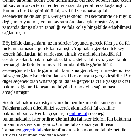
fal kavramı sıkça tercih edilenler arasında yer almaya başlamıştır.
Bununla birlikte görüntülü fal, sesli fal ve whatsapp fal
seçeneklerine de sahiptir. Gelişen teknoloji fal sektöründe de büyük
değişimler yaratmış ve bu kavramı ön plana çıkarmıştır. Aynı
zamanda danışanların rahatlığı ve fala kolay bir şekilde erişebilmesi
sağlanmıştır.
Böylelikle danışanların uzun süreler boyunca gerçek falcı ya da fal
mekanı aramasına gerek kalmamıştır. Yapmaları gereken tek şey
gerçek falcılardan fal randevusu almak ve ardından istediği fal
çeşidine olarak baktırmak olacaktır. Üstelik falın yüz yüze fal ile
herhangi bir farkı bulunmaz. Bununla birlikte görüntülü fal
seçeneğinde falcı ile görüntülü konuşma gerçekleştirilmektedir. Sesli
fal seçeneğinde ise telefondan sesli bir konuşma gerçekleştirilir. Bir
diğer seçenek olan whatsapp fal da ise gerçek falcı ile yazışarak fal
bakımı sağlanır. Danışanlara büyük bir kolaylık sağlanması
amaçlanmıştır.
Siz de fal baktırmak istiyorsanız hemen bizimle iletişime geçin.
Falcılarımızdan dilediğinizi seçerek aklınızdaki fal çeşidine
baktırabilirsiniz. Her fal çeşidi için
online fal
seçeneği
bulunmaktadır. İster
online görüntülü fal
ister telefon falı baktırma
imkanını sizlere sunuyoruz. Online fal asla sizi yanıltmasın.
Tamamen
gerçek fal
cılar tarafından bakılan online fal hizmeti ile
artık fal baktırmak çok daha kolay.