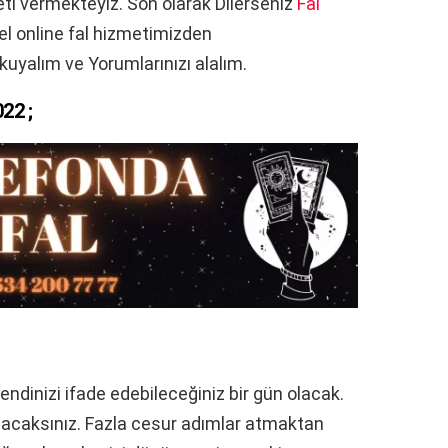
meti vermekteyiz. Son olarak Dilerseniz
Fal
l online fal hizmetimizden
kuyalım ve Yorumlarınızı alalım.
22 ;
kendinizi ifade edebileceğiniz bir gün olacak.
tacaksınız. Fazla cesur adımlar atmaktan