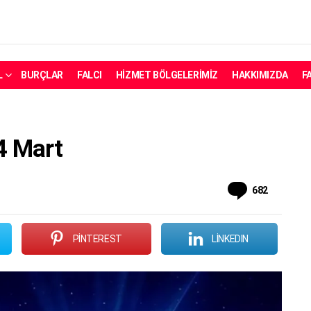
L
BURÇLAR
FALCI
HIZMET BÖLGELERIMIZ
HAKKIMIZDA
F
4 Mart
Yorum
682
PINTEREST
LINKEDIN