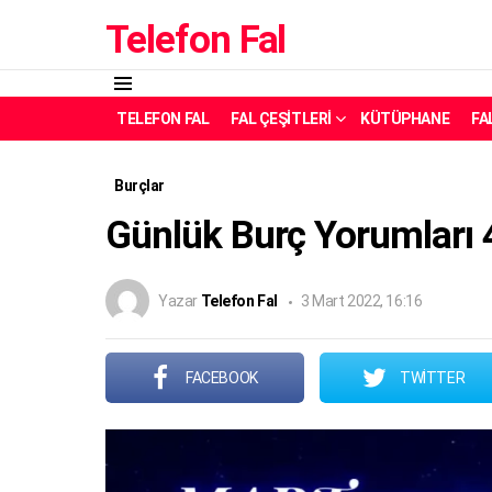
Telefon Fal
Menü
TELEFON FAL
FAL ÇEŞITLERI
KÜTÜPHANE
FA
Burçlar
Günlük Burç Yorumları 
Yazar
Telefon Fal
3 Mart 2022, 16:16
FACEBOOK
TWITTER