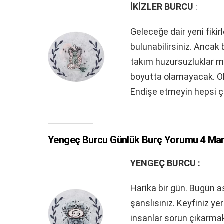
İKİZLER BURCU
:
Geleceğe dair yeni fikir
bulunabilirsiniz. Ancak
takım huzursuzluklar me
boyutta olamayacak. Old
Endişe etmeyin hepsi ç
Yengeç Burcu Günlük Burç Yorumu 4 Mart
YENGEÇ BURCU :
Harika bir gün. Bugün a
şanslısınız. Keyfiniz ye
insanlar sorun çıkarmak