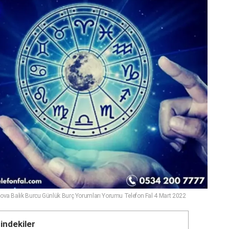
Kova Balık Burcu Günlük Burç Yorumları Yorumu Telefon Fal 4 Mart 2022
çindekiler