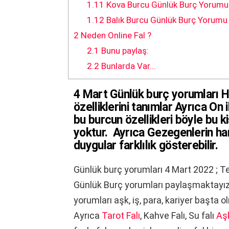
1.11
Kova Burcu Günlük Burç Yorumu 
1.12
Balık Burcu Günlük Burç Yorumu
2
Neden Online Fal ?
2.1
Bunu paylaş:
2.2
Bunlarda Var...
4 Mart Günlük burç yorumları H
özelliklerini tanımlar Ayrıca On 
bu
burc
un özellikleri böyle bu k
yoktur. Ayrıca Gezegenlerin ha
duygular farklılık gösterebilir.
Günlük burç yorumları 4 Mart 2022 ; Te
Günlük Burç yorumları paylaşmaktayız. 
yorumları aşk, iş, para, kariyer başta
Ayrıca
Tarot Falı
, Kahve Falı, Su falı
Aşk