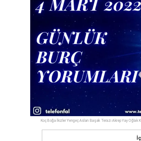
Koç Boğa İkizler Yengeç Aslan Başak Terazi Akrep Yay Oğlak 
İ