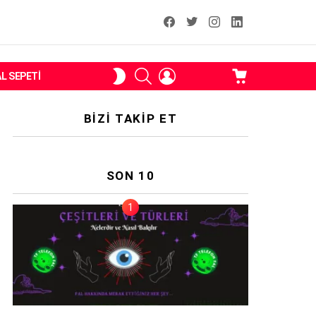
facebook
T
instagram
Linkedin Fal
ARAMA
OTURUM
ALIŞVERIŞ
SKIN
AL SEPETI
AÇ
SEPETI
ANAHTARI
BIZI TAKIP ET
SON 10