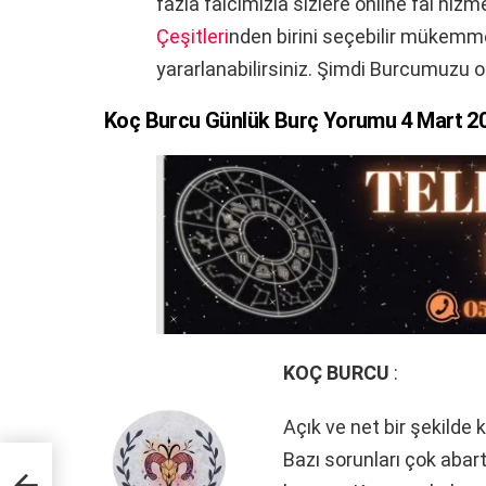
fazla falcımızla sizlere online fal hiz
Çeşitleri
nden birini seçebilir mükemme
yararlanabilirsiniz. Şimdi Burcumuzu o
Koç Burcu Günlük Burç Yorumu 4 Mart 20
KOÇ BURCU
:
Açık ve net bir şekilde 
Bazı sorunları çok abar