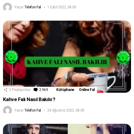
Yazar
Telefon Fal
1 Eylül 2022, 08:00
3
Paylaşımlar
2.969
Yorum
Kütüphane
Online Fal
Kahve Falı Nasıl Bakılır?
Yazar
Telefon Fal
26 Ağustos 2022, 08:00