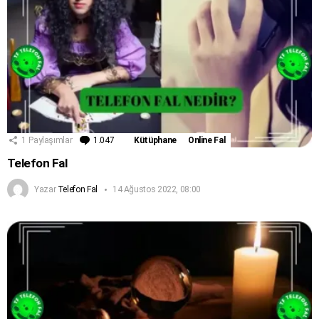
1
Paylaşımlar
1.047
Yorum
Kütüphane
Online Fal
Telefon Fal
Yazar
Telefon Fal
14 Ağustos 2022, 08:00