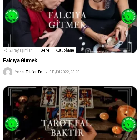
2
Paylaşımlar
Genel
Kütüphane
Falcıya Gitmek
Yazar
Telefon Fal
9 Eylül 2022, 08:00