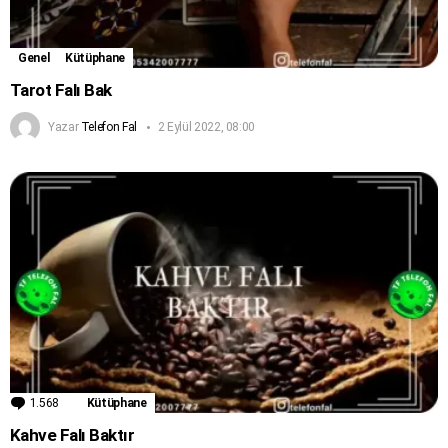
Genel
Kütüphane
Tarot Falı Bak
Yazar
Telefon Fal
2 Eylül 2022, 08:00
1.568
Yorum
Kütüphane
Kahve Falı Baktır