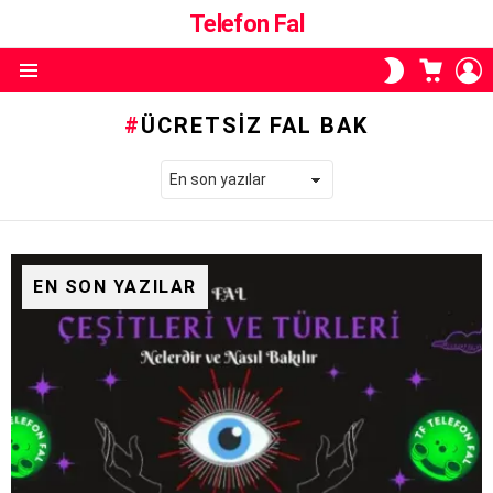
Telefon Fal
ALIŞVE
O
SKIN
SEPETI
A
ANAHTARI
Menü
ÜCRETSIZ FAL BAK
EN SON YAZILAR