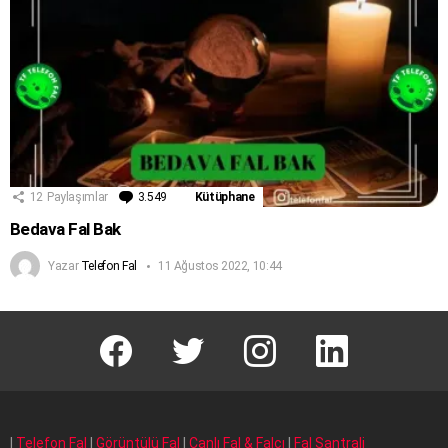
12
Paylaşımlar
3.549
Yorum
Kütüphane
Bedava Fal Bak
Yazar
Telefon Fal
11 Ağustos 2022, 10:44
facebook
T
instagram
Linkedin Fal
|
Telefon Fal
|
Görüntülü Fal
|
Canlı Fal & Falcı
|
Fal Santrali