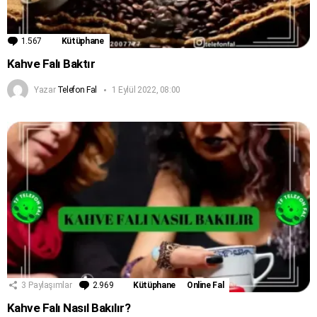
1.567
Yorum
Kütüphane
Kahve Falı Baktır
Yazar
Telefon Fal
1 Eylül 2022, 08:00
3
Paylaşımlar
2.969
Yorum
Kütüphane
Online Fal
Kahve Falı Nasıl Bakılır?