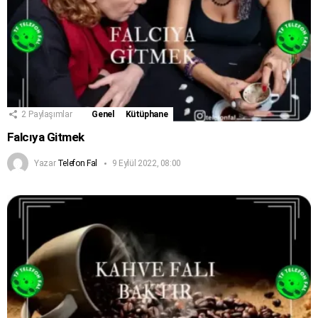
2
Paylaşımlar
Genel
Kütüphane
Falcıya Gitmek
Yazar
Telefon Fal
9 Eylül 2022, 08:00