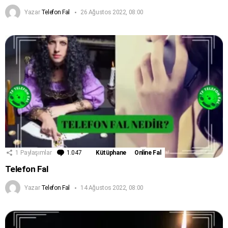
Yazar
Telefon Fal
26 Ağustos 2022, 08:00
1
Paylaşımlar
1.047
Yorum
Kütüphane
Online Fal
Telefon Fal
Yazar
Telefon Fal
14 Ağustos 2022, 08:00