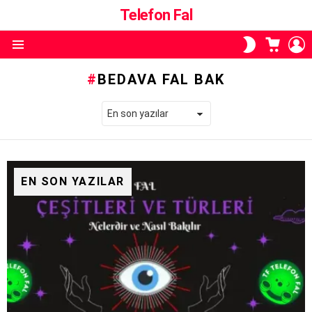
Telefon Fal
ALIŞVE
O
SKIN
SEPETI
A
ANAHTARI
Menü
BEDAVA FAL BAK
EN SON YAZILAR