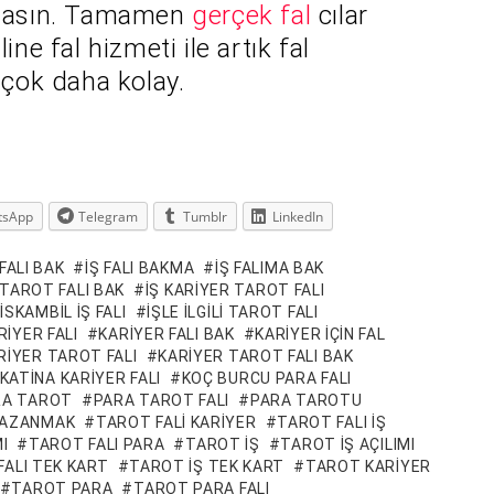
ltmasın. Tamamen
gerçek fal
cılar
ine fal hizmeti ile artık fal
çok daha kolay.
tsApp
Telegram
Tumblr
LinkedIn
 FALI BAK
IŞ FALI BAKMA
IŞ FALIMA BAK
N TAROT FALI BAK
IŞ KARIYER TAROT FALI
ISKAMBIL IŞ FALI
IŞLE ILGILI TAROT FALI
RIYER FALI
KARIYER FALI BAK
KARIYER IÇIN FAL
RIYER TAROT FALI
KARIYER TAROT FALI BAK
KATINA KARIYER FALI
KOÇ BURCU PARA FALI
RA TAROT
PARA TAROT FALI
PARA TAROTU
KAZANMAK
TAROT FALI KARIYER
TAROT FALI IŞ
I
TAROT FALI PARA
TAROT IŞ
TAROT IŞ AÇILIMI
FALI TEK KART
TAROT IŞ TEK KART
TAROT KARIYER
TAROT PARA
TAROT PARA FALI