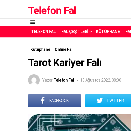
Telefon Fal
Menü
TELEFON FAL
FAL ÇEŞITLERI
KÜTÜPHANE
FA
Kütüphane
Online Fal
Tarot Kariyer Falı
Yazar
Telefon Fal
13 Ağustos 2022, 08:00
FACEBOOK
TWITTER