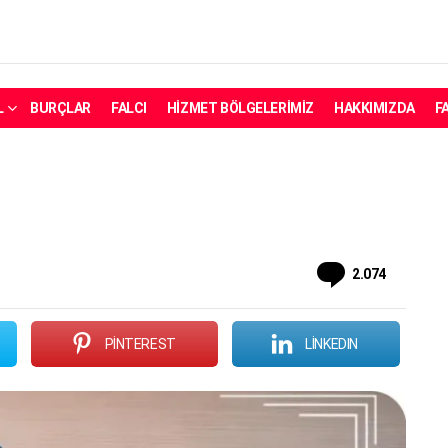
L
BURÇLAR
FALCI
HIZMET BÖLGELERIMIZ
HAKKIMIZDA
F
Yorum
2.074
PINTEREST
LINKEDIN