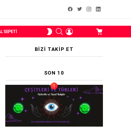
facebook
T
instagram
Linkedin Fal
ARAMA
OTURUM
ALIŞVERIŞ
SKIN
AL SEPETI
AÇ
SEPETI
ANAHTARI
BIZI TAKIP ET
SON 10