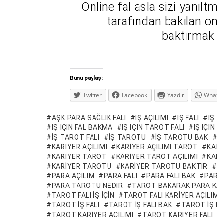
Online fal asla sizi yanı
tarafından bakılan onl
baktırmak 
Bunu paylaş:
Twitter
Facebook
Yazdır
Wha
AŞK PARA SAĞLIK FALI
IŞ AÇILIMI
IŞ FALI
IŞ
IŞ IÇIN FAL BAKMA
IŞ IÇIN TAROT FALI
IŞ IÇI
IŞ TAROT FALI
IŞ TAROTU
IŞ TAROTU BAK
KARIYER AÇILIMI
KARIYER AÇILIMI TAROT
KA
KARIYER TAROT
KARIYER TAROT AÇILIMI
KA
KARIYER TAROTU
KARIYER TAROTU BAKTIR
PARA AÇILIM
PARA FALI
PARA FALI BAK
PA
PARA TAROTU NEDIR
TAROT BAKARAK PARA 
TAROT FALI IŞ IÇIN
TAROT FALI KARIYER AÇILIM
TAROT IŞ FALI
TAROT IŞ FALI BAK
TAROT IŞ 
TAROT KARIYER AÇILIMI
TAROT KARIYER FALI