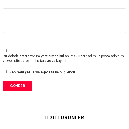
w
*
İ
s
i
m
E
-
*
p
o
s
Bir dahaki sefere yorum yaptığımda kullanılmak üzere adımı, e-posta adresimi
t
ve web site adresimi bu tarayıcıya kaydet.
a
*
Beni yeni yazılarda e-posta ile bilgilendir.
İLGILI ÜRÜNLER