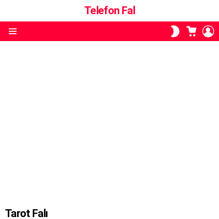
Telefon Fal
ALIŞVE
O
SKIN
SEPETI
A
ANAHTARI
Menü
Tarot Falı