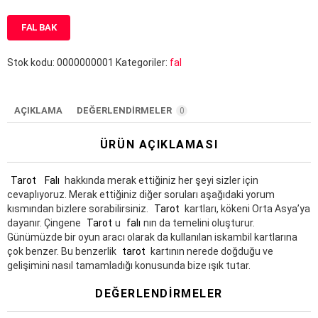
FAL BAK
Stok kodu:
0000000001
Kategoriler:
fal
AÇIKLAMA
DEĞERLENDIRMELER
0
ÜRÜN AÇIKLAMASI
Tarot
Falı
hakkında merak ettiğiniz her şeyi sizler için
cevaplıyoruz. Merak ettiğiniz diğer soruları aşağıdaki yorum
kısmından bizlere sorabilirsiniz.
Tarot
kartları, kökeni Orta Asya’ya
dayanır. Çingene
Tarot
u
falı
nın da temelini oluşturur.
Günümüzde bir oyun aracı olarak da kullanılan iskambil kartlarına
çok benzer. Bu benzerlik
tarot
kartının nerede doğduğu ve
gelişimini nasıl tamamladığı konusunda bize ışık tutar.
DEĞERLENDIRMELER