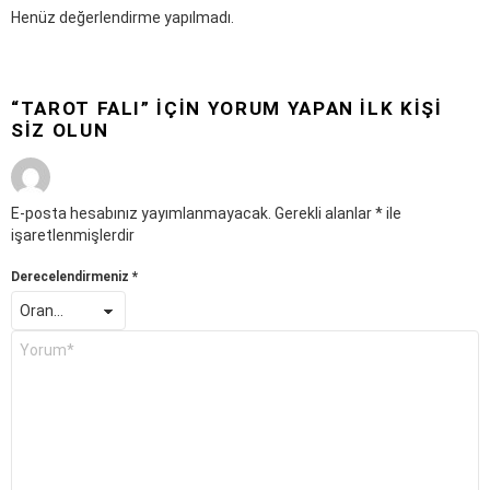
Henüz değerlendirme yapılmadı.
“TAROT FALI” IÇIN YORUM YAPAN ILK KIŞI
SIZ OLUN
E-posta hesabınız yayımlanmayacak.
Gerekli alanlar
*
ile
işaretlenmişlerdir
Derecelendirmeniz
*
Y
o
u
r
R
e
v
i
e