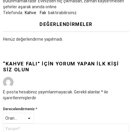
bulunmamaktadır. Evinizden hiç çıkmadan, zaman kaybetmeden
şehirler aşarak anında online
Telefonda
Kahve
Falı
baktırabilirsiniz.
DEĞERLENDIRMELER
Henüz değerlendirme yapılmadı.
“KAHVE FALI” IÇIN YORUM YAPAN ILK KIŞI
SIZ OLUN
E-posta hesabınız yayımlanmayacak.
Gerekli alanlar
*
ile
işaretlenmişlerdir
Derecelendirmeniz
*
Y
o