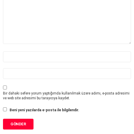
u
r
R
e
v
i
e
w
*
İ
s
i
m
E
-
*
p
o
s
Bir dahaki sefere yorum yaptığımda kullanılmak üzere adımı, e-posta adresimi
t
ve web site adresimi bu tarayıcıya kaydet.
a
*
Beni yeni yazılarda e-posta ile bilgilendir.