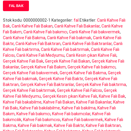
FAL BAK
Stok kodu:
0000000002-1
Kategoriler:
fal
Etiketler:
Canlı Kahve Falı
Bak
,
Canlı Kahve Falı Bakan
,
Canlı Kahve Falı Bakanlar
,
Canlı Kahve
Falı Bakım
,
Canlı Kahve Falı bakımcı
,
Canlı Kahve Falı bakıvermek
,
Canlı Kahve Falı Bakma
,
Canlı Kahve Falı bakmak
,
Canlı Kahve Falı
Baktır
,
Canlı Kahve Falı Baktıran
,
Canlı Kahve Falı Baktıranlar
,
Canlı
Kahve Falı baktırma
,
Canlı Kahve Falı baktırmak
,
Canlı Kahve Falı
Falcısı
,
Canlı Kahve Falı Medyumu
,
Canlı Kesin çıkan Kahve Falı
,
Gerçek Kahve Falı Bak
,
Gerçek Kahve Falı Bakan
,
Gerçek Kahve Falı
Bakanlar
,
Gerçek Kahve Falı Bakım
,
Gerçek Kahve Falı bakımcı
,
Gerçek Kahve Falı bakıvermek
,
Gerçek Kahve Falı Bakma
,
Gerçek
Kahve Falı bakmak
,
Gerçek Kahve Falı Baktır
,
Gerçek Kahve Falı
Baktıran
,
Gerçek Kahve Falı Baktıranlar
,
Gerçek Kahve Falı baktırma
,
Gerçek Kahve Falı baktırmak
,
Gerçek Kahve Falı Falcısı
,
Gerçek
Kahve Falı Medyumu
,
Gerçek Kesin çıkan Kahve Falı
,
Kahve Falı Bak
,
Kahve Falı bakabilme
,
Kahve Falı Bakan
,
Kahve Falı Bakanlar
,
Kahve
Falı Bakı
,
Kahve Falı bakılabilme
,
Kahve Falı bakılma
,
Kahve Falı
Bakım
,
Kahve Falı bakımcı
,
Kahve Falı bakımcılar
,
Kahve Falı
bakımcılık
,
Kahve Falı bakımcısı
,
Kahve Falı bakıvermek
,
Kahve Falı
Bakma
,
Kahve Falı bakmak
,
Kahve Falı Baktır
,
Kahve Falı Baktıran
,