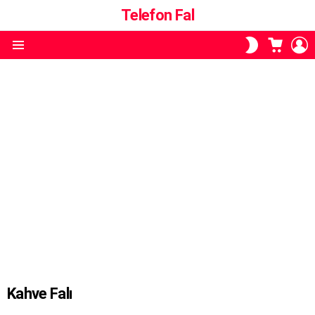
Telefon Fal
ALIŞVE
O
SKIN
SEPETI
A
ANAHTARI
Menü
Kahve Falı