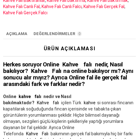
Kahve Falı Baktıranlar
,
Kahve Falı baktırma
,
Kahve Falı baktırmak
,
Kahve Falı Canlı Fal
,
Kahve Falı Canlı Falcı
,
Kahve Falı Gerçek Fal
,
Kahve Falı Gerçek Falcı
AÇIKLAMA
DEĞERLENDIRMELER
0
ÜRÜN AÇIKLAMASI
Herkes soruyor Online
Kahve
falı
nedir, Nasıl
bakılıyor?
Kahve
Falı
na online bakılıyor mı? Aynı
sonucu alır mıyız? Ayrıca Online fal ile gerçek fal
arasındaki fark ve farklar nedir?
Online
kahve
falı
nedir ve Nasıl
bakılmaktadır?
Kahve
falı
içilen Türk
kahve
si sonrası fincanın
kapatılarak soğuduğunda fincan içerisinde ve tabakta çıkan
görüntülerin yorumlanması şeklidir. Hiçbir bilimsel dayanağı
olmayan, sezgileri güçlü kişilerin şekilleriyle yaptığı yorumlara
dayanan bir fal şeklidir. Ayrıca Online
Telefonda
Kahve
Falı
bakımının gerçek fal bakımıyla hiç bir farkı