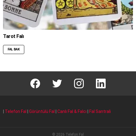
Tarot Falı
FAL BAK
facebook
T
instagram
Linkedin Fal
|
Telefon Fal
|
Görüntülü Fal
|
Canlı Fal & Falcı
|
Fal Santrali
© 2026 Telefon Fal