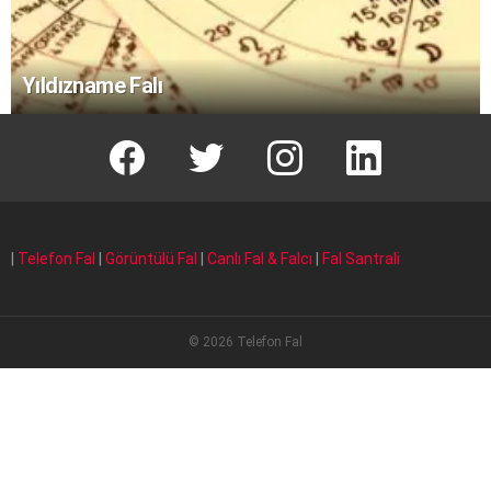
Yıldızname Falı
facebook
T
instagram
Linkedin Fal
|
Telefon Fal
|
Görüntülü Fal
|
Canlı Fal & Falcı
|
Fal Santrali
© 2026 Telefon Fal