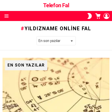
Telefon Fal
ALIŞVE
O
SKIN
SEPETI
A
ANAHTARI
Menü
YILDIZNAME ONLINE FAL
EN SON YAZILAR