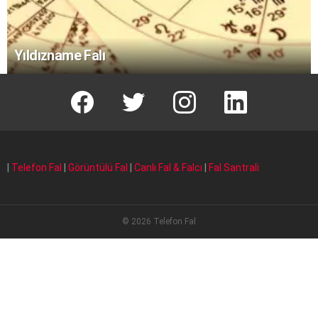
Yıldızname Falı
facebook
T
instagram
Linkedin Fal
|
Telefon Fal
|
Görüntülü Fal
|
Canlı Fal & Falcı
|
Fal Santrali
© 2026 Telefon Fal