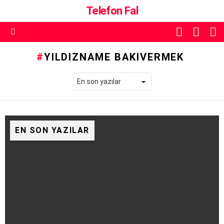
Telefon Fal
ALIŞVE
O
SKIN
SEPETI
A
ANAHTARI
Menü
YILDIZNAME BAKIVERMEK
EN SON YAZILAR