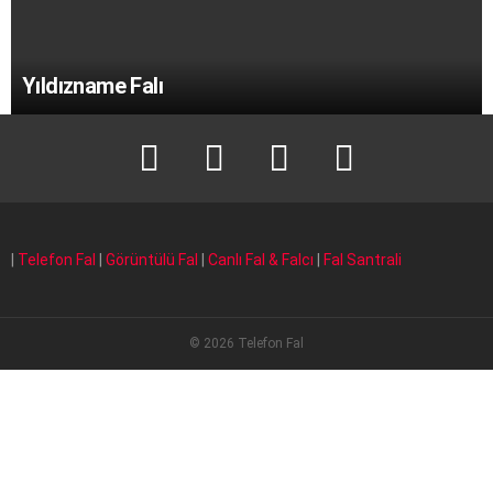
Yıldızname Falı
facebook
T
instagram
Linkedin Fal
|
Telefon Fal
|
Görüntülü Fal
|
Canlı Fal & Falcı
|
Fal Santrali
© 2026 Telefon Fal