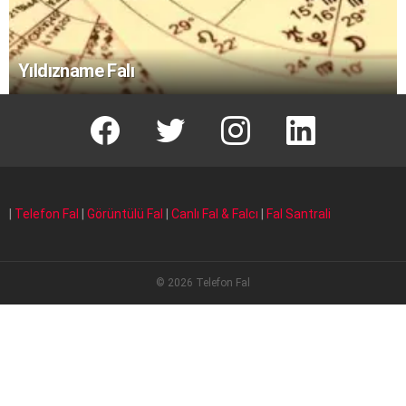
Yıldızname Falı
facebook
T
instagram
Linkedin Fal
|
Telefon Fal
|
Görüntülü Fal
|
Canlı Fal & Falcı
|
Fal Santrali
© 2026 Telefon Fal