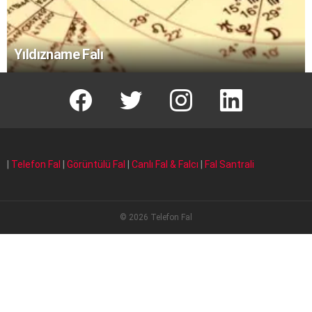
Yıldızname Falı
facebook
T
instagram
Linkedin Fal
|
Telefon Fal
|
Görüntülü Fal
|
Canlı Fal & Falcı
|
Fal Santrali
© 2026 Telefon Fal