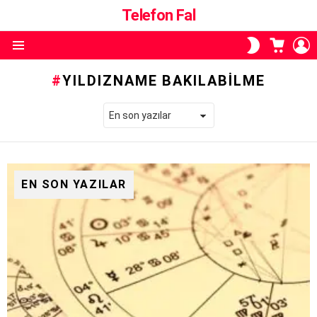
Telefon Fal
ALIŞVE
O
SKIN
SEPETI
A
ANAHTARI
Menü
YILDIZNAME BAKILABILME
EN SON YAZILAR