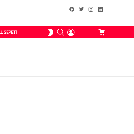
facebook
T
instagram
Linkedin Fal
ARAMA
OTURUM
ALIŞVERIŞ
SKIN
AL SEPETI
AÇ
SEPETI
ANAHTARI