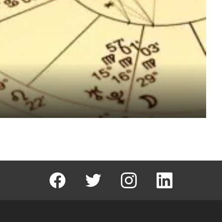
facebook
T
instagram
Linkedin Fal