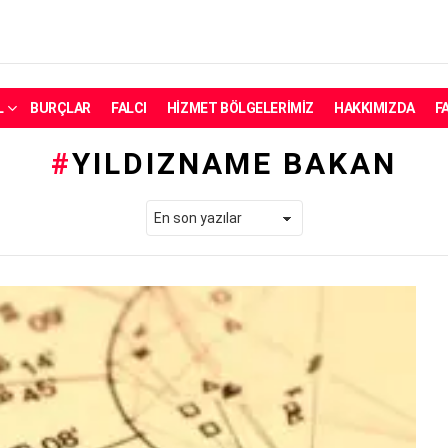
L
BURÇLAR
FALCI
HIZMET BÖLGELERIMIZ
HAKKIMIZDA
F
YILDIZNAME BAKAN