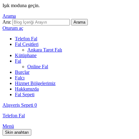
Işık moduna geçin.
Arama
Ara:
Arama
Oturum aç
Telefon Fal
Fal Çeşitleri
Ankara Tarot Falı
Kütüphane
Fal
Online Fal
Burçlar
Falcı
Hizmet Bölgelerimiz
Hakkımızda
Fal Sepeti
Alışveriş Sepeti
0
Telefon Fal
Menü
Skin anahtarı