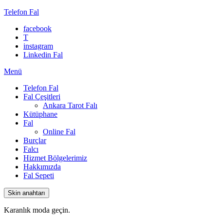
Telefon Fal
facebook
T
instagram
Linkedin Fal
Menü
Telefon Fal
Fal Çeşitleri
Ankara Tarot Falı
Kütüphane
Fal
Online Fal
Burçlar
Falcı
Hizmet Bölgelerimiz
Hakkımızda
Fal Sepeti
Skin anahtarı
Karanlık moda geçin.