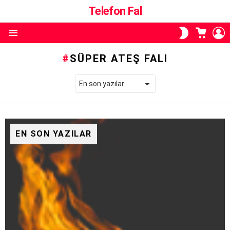
Telefon Fal
ALIŞVE
O
SKIN
SEPETI
A
ANAHTARI
Menü
SÜPER ATEŞ FALI
EN SON YAZILAR