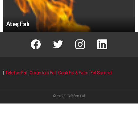
Ateş Falı
facebook
T
instagram
Linkedin Fal
|
Telefon Fal
|
Görüntülü Fal
|
Canlı Fal & Falcı
|
Fal Santrali
© 2026 Telefon Fal