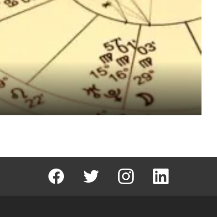
facebook
T
instagram
Linkedin Fal