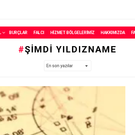
L
BURÇLAR
FALCI
HIZMET BÖLGELERIMIZ
HAKKIMIZDA
F
ŞIMDI YILDIZNAME