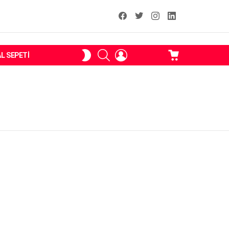
facebook
T
instagram
Linkedin Fal
ARAMA
OTURUM
ALIŞVERIŞ
SKIN
AL SEPETI
AÇ
SEPETI
ANAHTARI