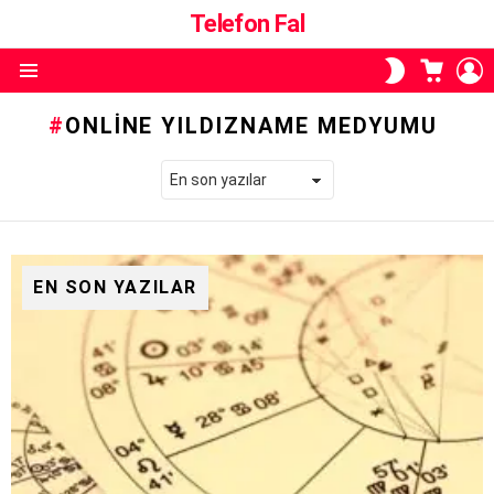
Telefon Fal
ALIŞVE
O
SKIN
SEPETI
A
ANAHTARI
Menü
ONLINE YILDIZNAME MEDYUMU
EN SON YAZILAR