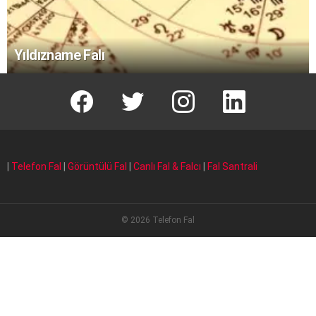
Yıldızname Falı
facebook
T
instagram
Linkedin Fal
|
Telefon Fal
|
Görüntülü Fal
|
Canlı Fal & Falcı
|
Fal Santrali
© 2026 Telefon Fal