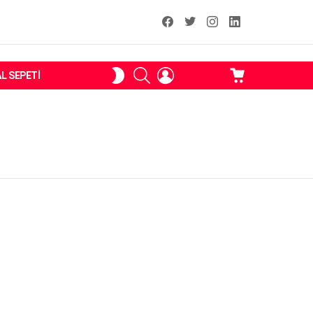
facebook
T
instagram
Linkedin Fal
ARAMA
OTURUM
ALIŞVERIŞ
SKIN
AL SEPETI
AÇ
SEPETI
ANAHTARI