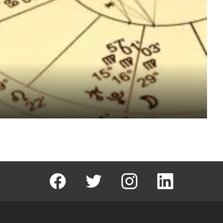
facebook
T
instagram
Linkedin Fal