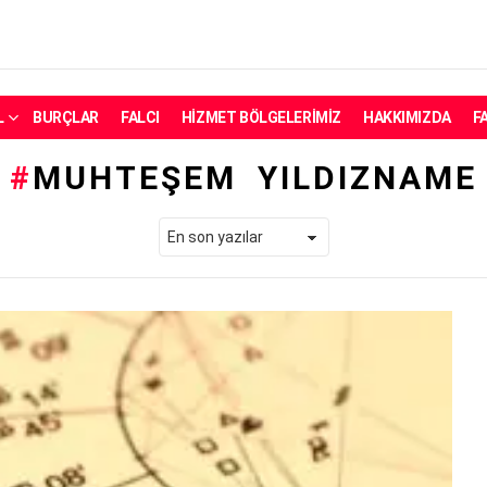
L
BURÇLAR
FALCI
HIZMET BÖLGELERIMIZ
HAKKIMIZDA
F
MUHTEŞEM YILDIZNAME