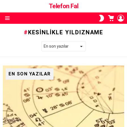
Telefon Fal
ALIŞVE
O
SKIN
SEPETI
A
ANAHTARI
Menü
KESINLIKLE YILDIZNAME
EN SON YAZILAR