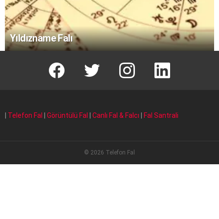
Yıldızname Falı
facebook
T
instagram
Linkedin Fal
|
Telefon Fal
|
Görüntülü Fal
|
Canlı Fal & Falcı
|
Fal Santrali
© 2026 Telefon Fal