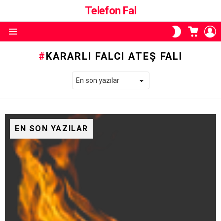
Telefon Fal
ALIŞVE
O
SKIN
SEPETI
A
ANAHTARI
Menü
KARARLI FALCI ATEŞ FALI
EN SON YAZILAR