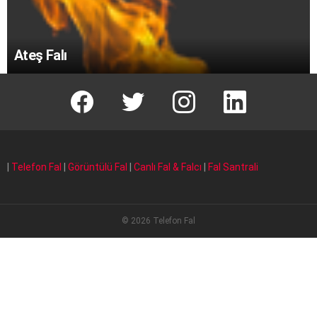
Ateş Falı
facebook
T
instagram
Linkedin Fal
|
Telefon Fal
|
Görüntülü Fal
|
Canlı Fal & Falcı
|
Fal Santrali
© 2026 Telefon Fal