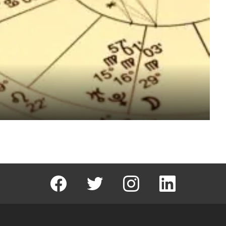
facebook
T
instagram
Linkedin Fal