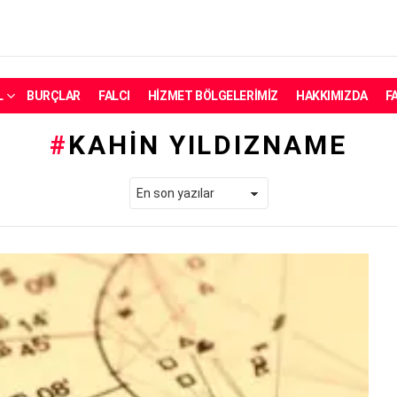
L
BURÇLAR
FALCI
HIZMET BÖLGELERIMIZ
HAKKIMIZDA
F
KAHIN YILDIZNAME