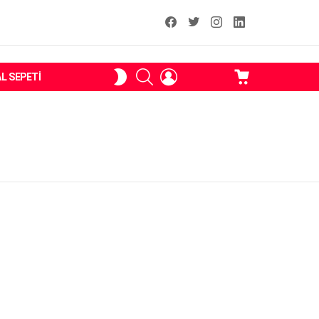
facebook
T
instagram
Linkedin Fal
ARAMA
OTURUM
ALIŞVERIŞ
SKIN
AL SEPETI
AÇ
SEPETI
ANAHTARI