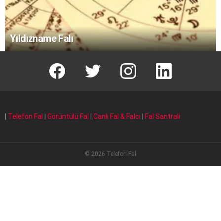
Yıldızname Falı
facebook
T
instagram
Linkedin Fal
|
Telefon Fal
|
Görüntülü Fal
|
Canlı Fal & Falcı
|
Fal Santrali
© 2026 Telefon Fal