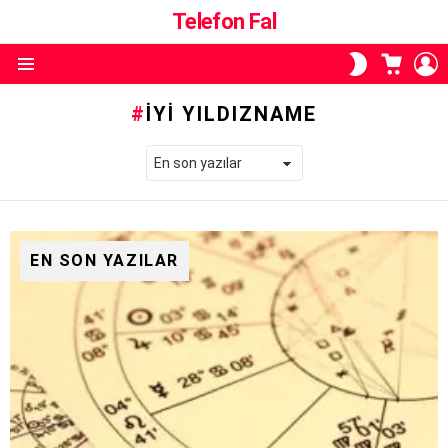
Telefon Fal
ALIŞVE
O
SKIN
SEPETI
A
ANAHTARI
Menü
İYI YILDIZNAME
EN SON YAZILAR