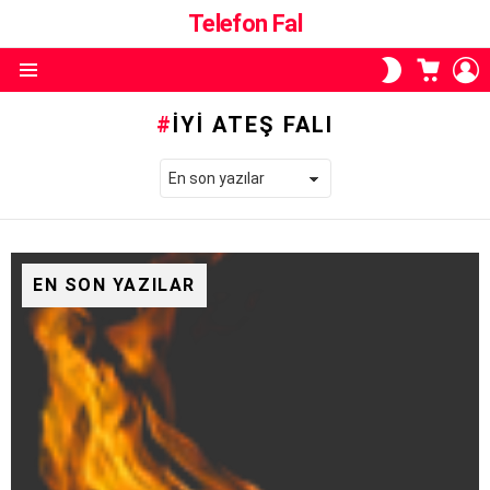
Telefon Fal
ALIŞVE
O
SKIN
SEPETI
A
ANAHTARI
Menü
İYI ATEŞ FALI
EN SON YAZILAR