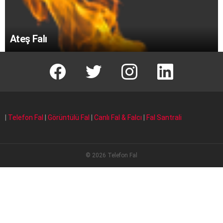
Ateş Falı
facebook
T
instagram
Linkedin Fal
|
Telefon Fal
|
Görüntülü Fal
|
Canlı Fal & Falcı
|
Fal Santrali
© 2026 Telefon Fal