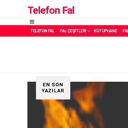
Telefon Fal
Menü
TELEFON FAL
FAL ÇEŞITLERI
KÜTÜPHANE
FA
EN SON
YAZILAR