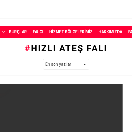
L
BURÇLAR
FALCI
HIZMET BÖLGELERIMIZ
HAKKIMIZDA
F
HIZLI ATEŞ FALI