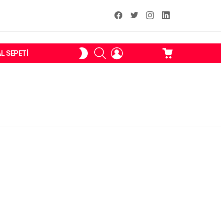
facebook
T
instagram
Linkedin Fal
ARAMA
OTURUM
ALIŞVERIŞ
SKIN
AL SEPETI
AÇ
SEPETI
ANAHTARI