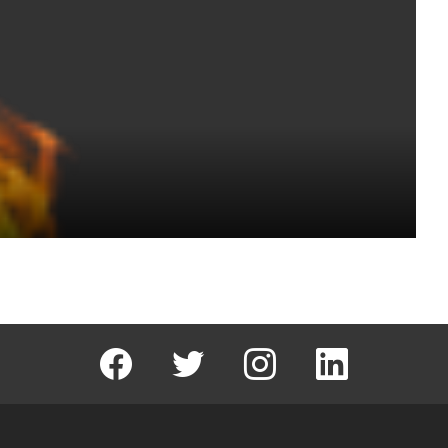
facebook
T
instagram
Linkedin Fal