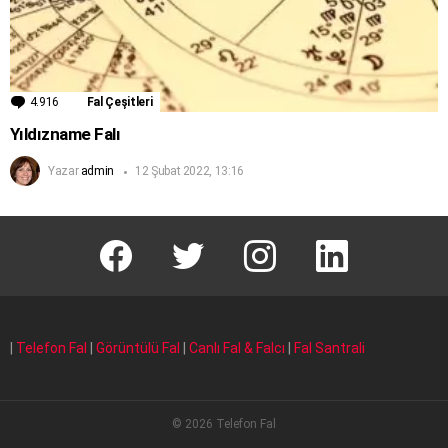
4.916
Yorum
Fal Çeşitleri
Yıldızname Falı
Yazar
admin
12 Şubat 2022, 13:16
facebook
T
instagram
Linkedin Fal
|
Telefon Fal
|
Görüntülü Fal
|
Canlı Fal & Falcı
|
Fal Santrali
© 2026 Telefon Fal