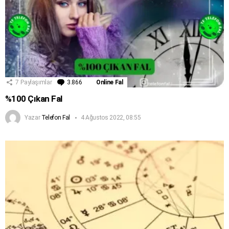
7
Paylaşımlar
3.866
Yorum
Online Fal
%100 Çıkan Fal
Yazar
Telefon Fal
4 Ağustos 2022, 08:55