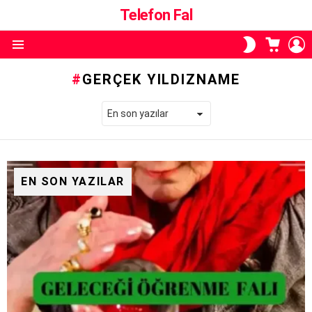
Telefon Fal
ALIŞVE
O
SKIN
SEPETI
A
ANAHTARI
Menü
GERÇEK YILDIZNAME
EN SON YAZILAR