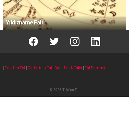
Yıldızname Falı
facebook
T
instagram
Linkedin Fal
|
Telefon Fal
|
Görüntülü Fal
|
Canlı Fal & Falcı
|
Fal Santrali
© 2026 Telefon Fal