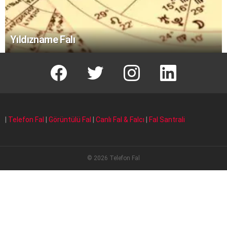
Yıldızname Falı
facebook
T
instagram
Linkedin Fal
|
Telefon Fal
|
Görüntülü Fal
|
Canlı Fal & Falcı
|
Fal Santrali
© 2026 Telefon Fal