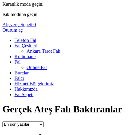
Karanlık moda geçin.
Işık moduna geçin.
Alışveriş Sepeti
0
Oturum aç
Telefon Fal
Fal Çeşitleri
Ankara Tarot Falı
Kütüphane
Fal
Online Fal
Burçlar
Falcı
Hizmet Bölgelerimiz
Hakkımızda
Fal Sepeti
Gerçek Ateş Falı Baktıranlar