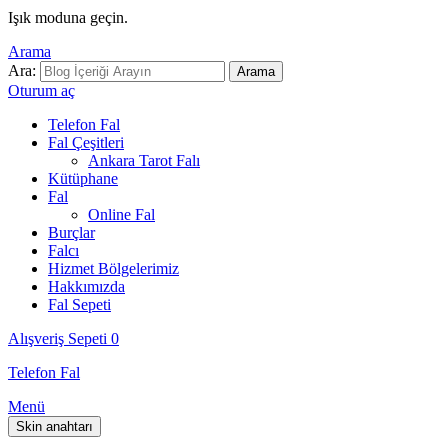
Işık moduna geçin.
Arama
Ara:
Arama
Oturum aç
Telefon Fal
Fal Çeşitleri
Ankara Tarot Falı
Kütüphane
Fal
Online Fal
Burçlar
Falcı
Hizmet Bölgelerimiz
Hakkımızda
Fal Sepeti
Alışveriş Sepeti
0
Telefon Fal
Menü
Skin anahtarı