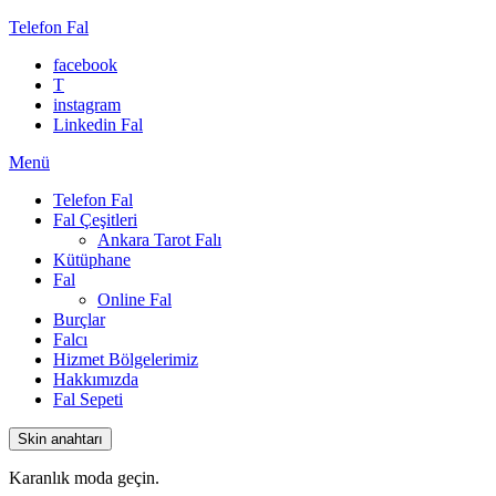
Telefon Fal
facebook
T
instagram
Linkedin Fal
Menü
Telefon Fal
Fal Çeşitleri
Ankara Tarot Falı
Kütüphane
Fal
Online Fal
Burçlar
Falcı
Hizmet Bölgelerimiz
Hakkımızda
Fal Sepeti
Skin anahtarı
Karanlık moda geçin.