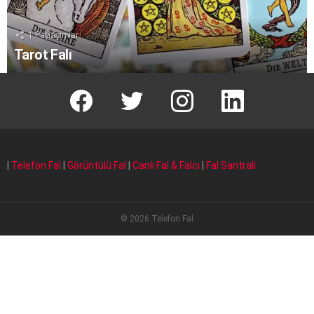
1
Paylaşımlar
Tarot Falı
facebook
T
instagram
Linkedin Fal
|
Telefon Fal
|
Görüntülü Fal
|
Canlı Fal & Falcı
|
Fal Santrali
© 2026 Telefon Fal