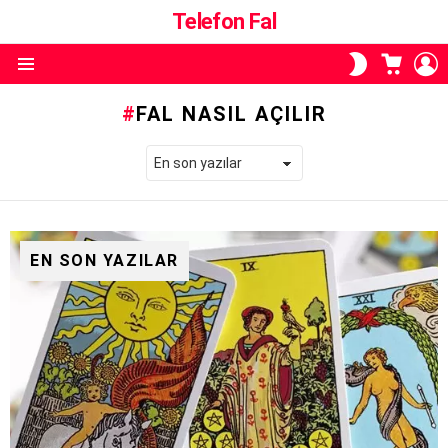
Telefon Fal
ALIŞVE
O
SKIN
SEPETI
A
ANAHTARI
Menü
FAL NASIL AÇILIR
EN SON YAZILAR