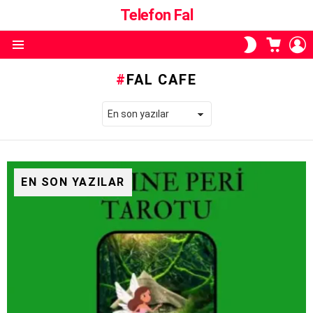
Telefon Fal
ALIŞVE
O
SKIN
SEPETI
A
ANAHTARI
Menü
FAL CAFE
EN SON YAZILAR