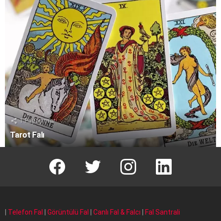
1
Paylaşımlar
Tarot Falı
facebook
T
instagram
Linkedin Fal
|
Telefon Fal
|
Görüntülü Fal
|
Canlı Fal & Falcı
|
Fal Santrali