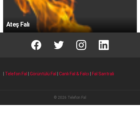
Ateş Falı
facebook
T
instagram
Linkedin Fal
|
Telefon Fal
|
Görüntülü Fal
|
Canlı Fal & Falcı
|
Fal Santrali
© 2026 Telefon Fal