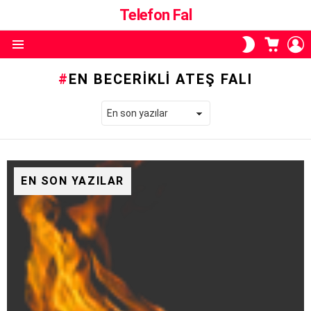
Telefon Fal
ALIŞVE
O
SKIN
SEPETI
A
ANAHTARI
Menü
EN BECERIKLI ATEŞ FALI
EN SON YAZILAR