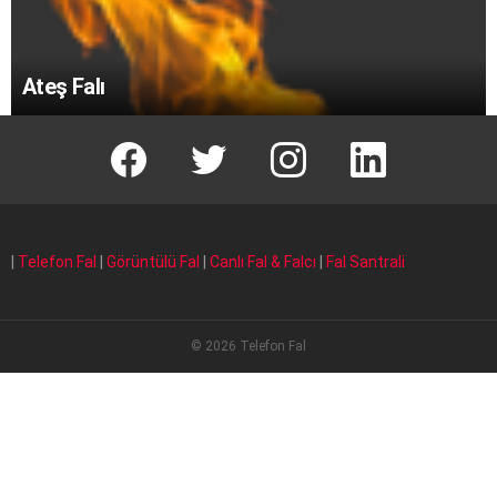
Ateş Falı
facebook
T
instagram
Linkedin Fal
|
Telefon Fal
|
Görüntülü Fal
|
Canlı Fal & Falcı
|
Fal Santrali
© 2026 Telefon Fal