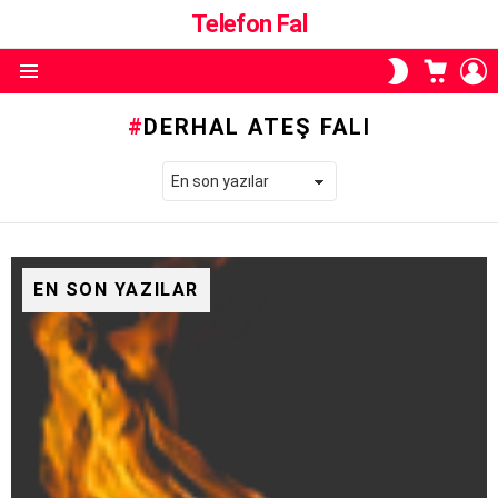
Telefon Fal
ALIŞVE
O
SKIN
SEPETI
A
ANAHTARI
Menü
DERHAL ATEŞ FALI
EN SON YAZILAR