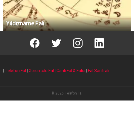
Yıldızname Falı
facebook
T
instagram
Linkedin Fal
|
Telefon Fal
|
Görüntülü Fal
|
Canlı Fal & Falcı
|
Fal Santrali
© 2026 Telefon Fal