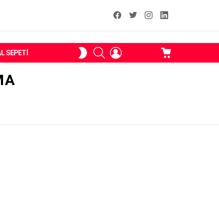
facebook
T
instagram
Linkedin Fal
ARAMA
OTURUM
ALIŞVERIŞ
SKIN
AL SEPETI
AÇ
SEPETI
ANAHTARI
MA