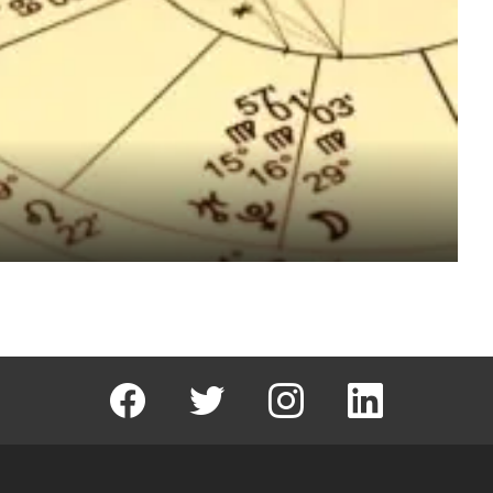
facebook
T
instagram
Linkedin Fal