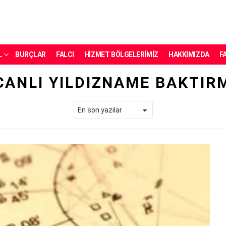
L
BURÇLAR
FALCI
HIZMET BÖLGELERIMIZ
HAKKIMIZDA
F
CANLI YILDIZNAME BAKTIR