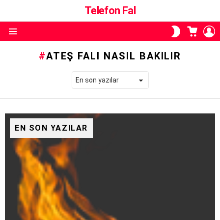
Telefon Fal
ALIŞVE
O
SKIN
SEPETI
A
ANAHTARI
Menü
ATEŞ FALI NASIL BAKILIR
EN SON YAZILAR