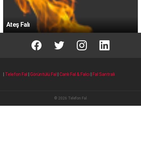
Ateş Falı
facebook
T
instagram
Linkedin Fal
|
Telefon Fal
|
Görüntülü Fal
|
Canlı Fal & Falcı
|
Fal Santrali
© 2026 Telefon Fal