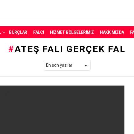
L
BURÇLAR
FALCI
HIZMET BÖLGELERIMIZ
HAKKIMIZDA
F
ATEŞ FALI GERÇEK FAL