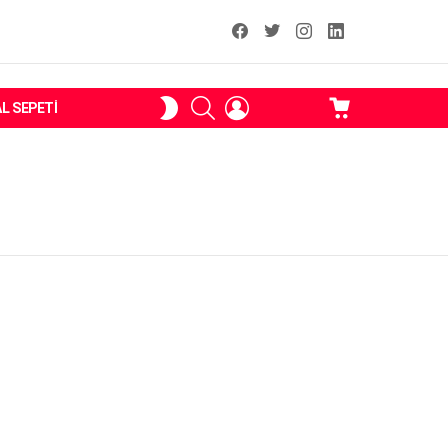
facebook
T
instagram
Linkedin Fal
ARAMA
OTURUM
ALIŞVERIŞ
SKIN
AL SEPETI
AÇ
SEPETI
ANAHTARI