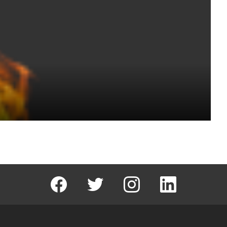
facebook
T
instagram
Linkedin Fal