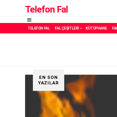
Telefon Fal
Menü
TELEFON FAL
FAL ÇEŞITLERI
KÜTÜPHANE
FA
EN SON
YAZILAR