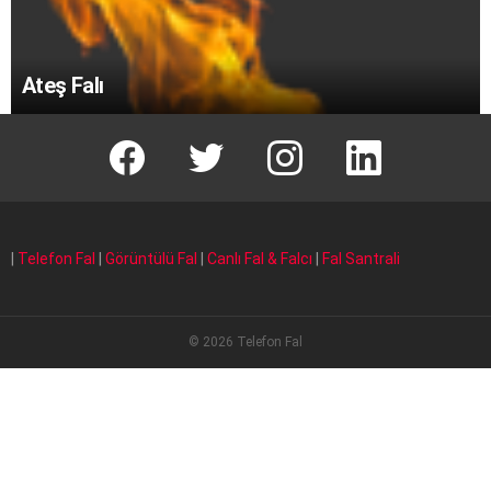
Ateş Falı
facebook
T
instagram
Linkedin Fal
|
Telefon Fal
|
Görüntülü Fal
|
Canlı Fal & Falcı
|
Fal Santrali
© 2026 Telefon Fal