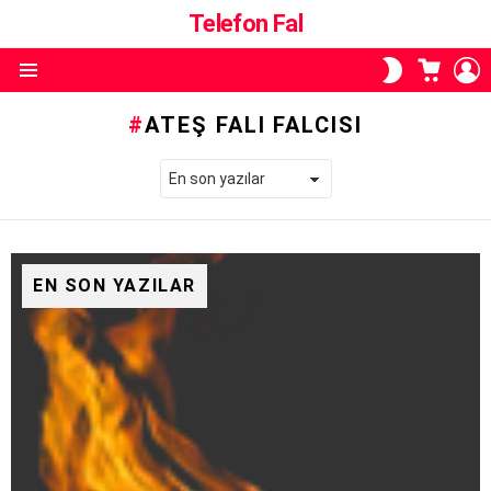
Telefon Fal
ALIŞVE
O
SKIN
SEPETI
A
ANAHTARI
Menü
ATEŞ FALI FALCISI
EN SON YAZILAR