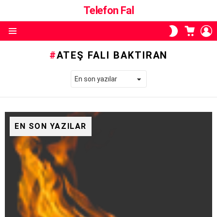
Telefon Fal
ALIŞVE
O
SKIN
SEPETI
A
ANAHTARI
Menü
ATEŞ FALI BAKTIRAN
EN SON YAZILAR