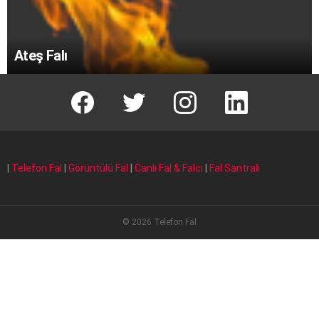
Ateş Falı
facebook
T
instagram
Linkedin Fal
|
Telefon Fal
|
Görüntülü Fal
|
Canlı Fal & Falcı
|
Fal Santrali
© 2026 Telefon Fal