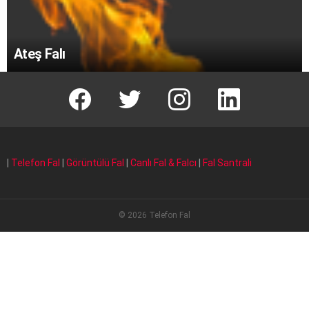
Ateş Falı
facebook
T
instagram
Linkedin Fal
|
Telefon Fal
|
Görüntülü Fal
|
Canlı Fal & Falcı
|
Fal Santrali
© 2026 Telefon Fal