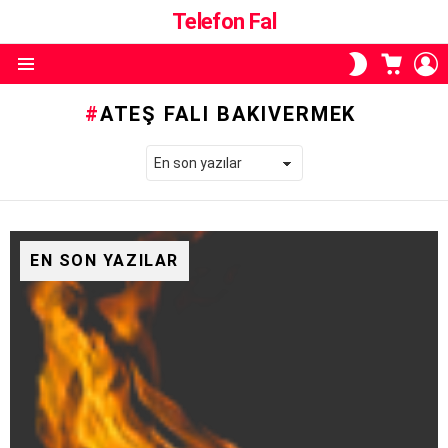
Telefon Fal
ALIŞVE
O
SKIN
SEPETI
A
ANAHTARI
Menü
ATEŞ FALI BAKIVERMEK
EN SON YAZILAR