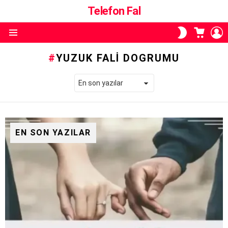
Telefon Fal
ALIŞVE
O
SKIN
SEPETI
A
ANAHTARI
Menü
YUZUK FALI DOGRUMU
EN SON YAZILAR