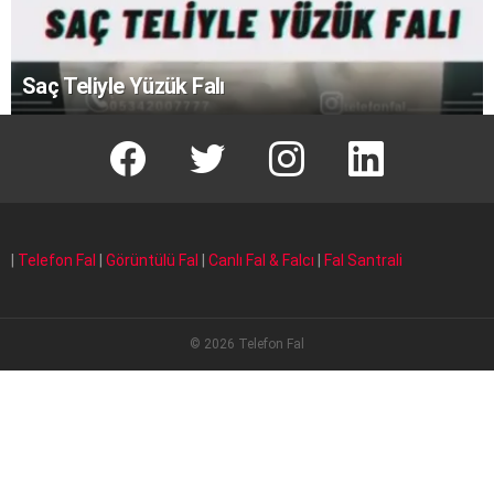
Saç Teliyle Yüzük Falı
facebook
T
instagram
Linkedin Fal
|
Telefon Fal
|
Görüntülü Fal
|
Canlı Fal & Falcı
|
Fal Santrali
© 2026 Telefon Fal