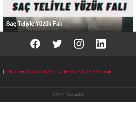
Saç Teliyle Yüzük Falı
facebook
T
instagram
Linkedin Fal
|
Telefon Fal
|
Görüntülü Fal
|
Canlı Fal & Falcı
|
Fal Santrali
© 2026 Telefon Fal