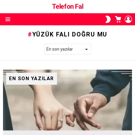
Telefon Fal
ALIŞVE
O
SKIN
SEPETI
A
ANAHTARI
Menü
YÜZÜK FALI DOĞRU MU
EN SON YAZILAR