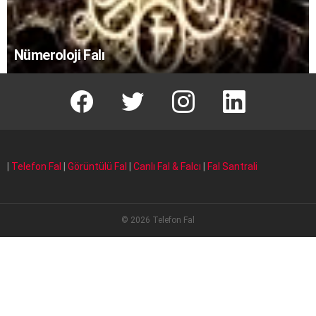
Nümeroloji Falı
facebook
T
instagram
Linkedin Fal
|
Telefon Fal
|
Görüntülü Fal
|
Canlı Fal & Falcı
|
Fal Santrali
© 2026 Telefon Fal